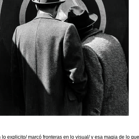
lo explicito/ marcó fronteras en lo visual/ y esa magia de lo qu