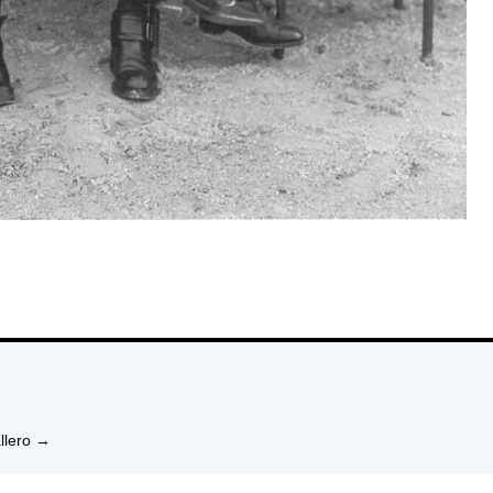
llero
→