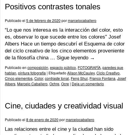
Positivos contrastes tonales
Publicado el
5 de febrero de 2020
por
marcelocaballero
“Lo que nos interesa es la interacción del color, esto
es, observar lo que sucede entre los colores” Josef
Albers Hace un tiempo descubrí el Esquema de color
del ciclo creativo de los cinco elementos proveniente
de la filosofía china …
Sigue leyendo
→
Publicado en
composición
,
espacio público
,
FOTOGRAFÍA
,
paredes que
hablan
,
pintura fotografía
|
Etiquetado
Alison McCauley
,
Ciclo Creativo
,
Cinco elementos
,
Color
,
contraste tonal
,
Feng Shui
,
Franco Fontana
,
Josef
Albers
,
Marcelo Caballero
,
Ochre
,
Ocre
|
Deja un comentario
Cine, ciudades y creatividad visual
Publicado el
8 de enero de 2020
por
marcelocaballero
Las relaciones entre el cine y la ciudad han sido