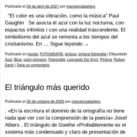
Publicado el
26 de abril de 2021
por
marcelocaballero
“El color es una vibración, como la música” Paul
Gaughin Se asocia el azul con la luz nocturna, con
espacios infinitos i con una realidad trascendente. El
simbolismo del azul se remonta a los tiempos del
cristianismo. En …
Sigue leyendo
→
Publicado en
books
,
FOTOGRAFÍA
,
pintura
,
pintura fotografía
|
Etiquetado
Azul
,
Blue
,
color primario
,
Fotografía
,
Leonardo Da Vinci
,
Pintura
,
Ruben
Dario
|
Deja un comentario
El triángulo más querido
Publicado el
30 de octubre de 2020
por
marcelocaballero
. «En la escritura el dominio de la ortografía no tiene
nada que ver con la comprensión de la poesía» Josef
Albers . El triángulo de Goethe «Probablemente es el
sistema más condensado y claro de presentación de