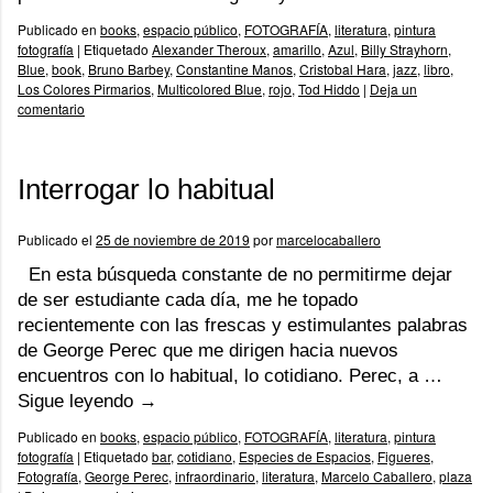
Publicado en
books
,
espacio público
,
FOTOGRAFÍA
,
literatura
,
pintura
fotografía
|
Etiquetado
Alexander Theroux
,
amarillo
,
Azul
,
Billy Strayhorn
,
Blue
,
book
,
Bruno Barbey
,
Constantine Manos
,
Cristobal Hara
,
jazz
,
libro
,
Los Colores Pirmarios
,
Multicolored Blue
,
rojo
,
Tod Hiddo
|
Deja un
comentario
Interrogar lo habitual
Publicado el
25 de noviembre de 2019
por
marcelocaballero
En esta búsqueda constante de no permitirme dejar
de ser estudiante cada día, me he topado
recientemente con las frescas y estimulantes palabras
de George Perec que me dirigen hacia nuevos
encuentros con lo habitual, lo cotidiano. Perec, a …
Sigue leyendo
→
Publicado en
books
,
espacio público
,
FOTOGRAFÍA
,
literatura
,
pintura
fotografía
|
Etiquetado
bar
,
cotidiano
,
Especies de Espacios
,
Figueres
,
Fotografía
,
George Perec
,
infraordinario
,
literatura
,
Marcelo Caballero
,
plaza