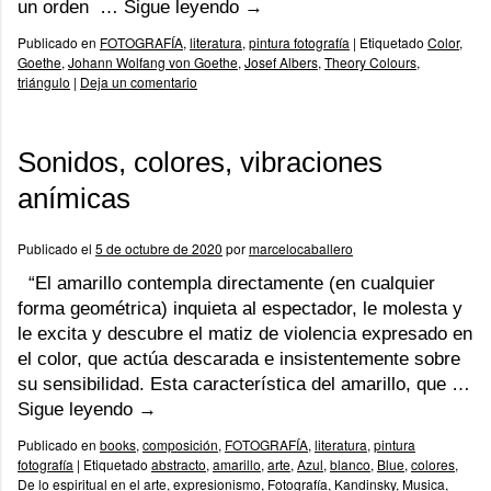
un orden …
Sigue leyendo
→
Publicado en
FOTOGRAFÍA
,
literatura
,
pintura fotografía
|
Etiquetado
Color
,
Goethe
,
Johann Wolfang von Goethe
,
Josef Albers
,
Theory Colours
,
triángulo
|
Deja un comentario
Sonidos, colores, vibraciones
anímicas
Publicado el
5 de octubre de 2020
por
marcelocaballero
“El amarillo contempla directamente (en cualquier
forma geométrica) inquieta al espectador, le molesta y
le excita y descubre el matiz de violencia expresado en
el color, que actúa descarada e insistentemente sobre
su sensibilidad. Esta característica del amarillo, que …
Sigue leyendo
→
Publicado en
books
,
composición
,
FOTOGRAFÍA
,
literatura
,
pintura
fotografía
|
Etiquetado
abstracto
,
amarillo
,
arte
,
Azul
,
blanco
,
Blue
,
colores
,
De lo espiritual en el arte
,
expresionismo
,
Fotografía
,
Kandinsky
,
Musica
,