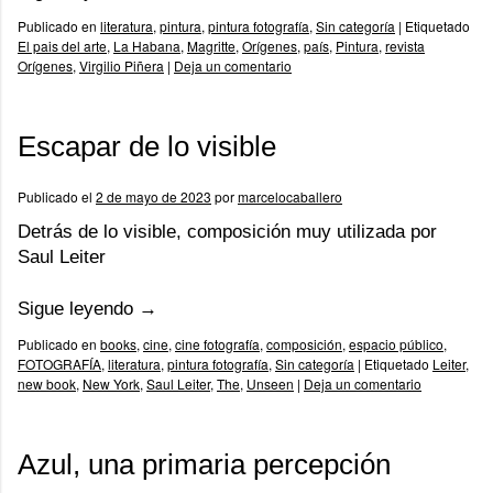
Publicado en
literatura
,
pintura
,
pintura fotografía
,
Sin categoría
|
Etiquetado
El pais del arte
,
La Habana
,
Magritte
,
Orígenes
,
país
,
Pintura
,
revista
Orígenes
,
Virgilio Piñera
|
Deja un comentario
Escapar de lo visible
Publicado el
2 de mayo de 2023
por
marcelocaballero
Detrás de lo visible, composición muy utilizada por
Saul Leiter
Sigue leyendo
→
Publicado en
books
,
cine
,
cine fotografía
,
composición
,
espacio público
,
FOTOGRAFÍA
,
literatura
,
pintura fotografía
,
Sin categoría
|
Etiquetado
Leiter
,
new book
,
New York
,
Saul Leiter
,
The
,
Unseen
|
Deja un comentario
Azul, una primaria percepción