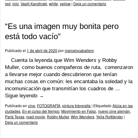
red
,
rojo
,
Vasili Kandinski
,
white
,
yellow
|
Deja un comentario
“Es una imagen muy bonita pero
está todo vacío”
Publicado el
1 de abril de 2020
por
marcelocaballero
Cuenta la leyenda que Wim Wenders y Robby
Muller, como buenos compañeros de ruta, comenzaron
a llevarse mejor cuando descubrieron que tenían
muchas cosas en común: les encantaba la soledad y la
incomunicación que transmitían los cuadros de …
Sigue leyendo
→
Publicado en
cine
,
FOTOGRAFÍA
,
pintura fotografía
|
Etiquetado
Alicia en las
ciudades
,
En el curso del tiempo
,
Movimiento en Falso
,
nuevo cine alemán
,
París Texas
,
road movie
,
Robby Muller
,
Wim Wenders
,
Yella Rottländer
|
Deja un comentario