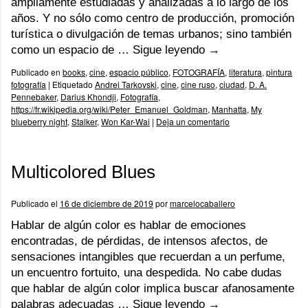
ampliamente estudiadas y analizadas a lo largo de los
años. Y no sólo como centro de producción, promoción
turística o divulgación de temas urbanos; sino también
como un espacio de …
Sigue leyendo
→
Publicado en
books
,
cine
,
espacio público
,
FOTOGRAFÍA
,
literatura
,
pintura
fotografía
|
Etiquetado
Andrei Tarkovski
,
cine
,
cine ruso
,
ciudad
,
D. A.
Pennebaker
,
Darius Khondji
,
Fotografía
,
https://fr.wikipedia.org/wiki/Peter_Emanuel_Goldman
,
Manhatta
,
My
blueberry night
,
Stalker
,
Won Kar-Wai
|
Deja un comentario
Multicolored Blues
Publicado el
16 de diciembre de 2019
por
marcelocaballero
Hablar de algún color es hablar de emociones
encontradas, de pérdidas, de intensos afectos, de
sensaciones intangibles que recuerdan a un perfume,
un encuentro fortuito, una despedida. No cabe dudas
que hablar de algún color implica buscar afanosamente
palabras adecuadas …
Sigue leyendo
→