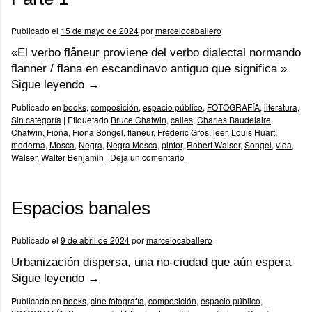
Publicado el
15 de mayo de 2024
por
marcelocaballero
«El verbo flâneur proviene del verbo dialectal normando
flanner / flana en escandinavo antiguo que significa »
Sigue leyendo
→
Publicado en
books
,
composición
,
espacio público
,
FOTOGRAFÍA
,
literatura
,
Sin categoría
|
Etiquetado
Bruce Chatwin
,
calles
,
Charles Baudelaire
,
Chatwin
,
Fiona
,
Fiona Songel
,
flaneur
,
Fréderic Gros
,
leer
,
Louis Huart
,
moderna
,
Mosca
,
Negra
,
Negra Mosca
,
pintor
,
Robert Walser
,
Songel
,
vida
,
Walser
,
Walter Benjamin
|
Deja un comentario
Espacios banales
Publicado el
9 de abril de 2024
por
marcelocaballero
Urbanización dispersa, una no-ciudad que aún espera
Sigue leyendo
→
Publicado en
books
,
cine fotografía
,
composición
,
espacio público
,