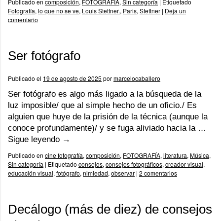
Publicado en
composición
,
FOTOGRAFÍA
,
Sin categoría
|
Etiquetado
Fotografía
,
lo que no se ve
,
Louis Stettner.
,
Paris
,
Stettner
|
Deja un
comentario
Ser fotógrafo
Publicado el
19 de agosto de 2025
por
marcelocaballero
Ser fotógrafo es algo más ligado a la búsqueda de la
luz imposible/ que al simple hecho de un oficio./ Es
alguien que huye de la prisión de la técnica (aunque la
conoce profundamente)/ y se fuga aliviado hacia la …
Sigue leyendo
→
Publicado en
cine fotografía
,
composición
,
FOTOGRAFÍA
,
literatura
,
Música
,
Sin categoría
|
Etiquetado
consejos
,
consejos fotográficos
,
creador visual
,
educación visual
,
fotógrafo
,
nimiedad
,
observar
|
2 comentarios
Decálogo (más de diez) de consejos