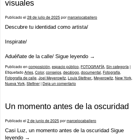
visuales
Publicado el
28 de julio de 2025
por
marcelocaballero
Descubre tu identidad como artista/
Inspirate/
Aduéñate de la calle/
Sigue leyendo
→
Publicado en
composición
,
espacio público
,
FOTOGRAFÍA
,
Sin categoría
|
Etiquetado
Arles
,
Color
,
consejos
,
decálogo
,
documental
,
Fotografía
,
Fotografía de calle
,
Joel Meyerowitz
,
Louis Stettner.
,
Meyerowitz
,
New York
,
Nueva York
,
Stettner
|
Deja un comentario
Un momento antes de la oscuridad
Publicado el
2 de junio de 2025
por
marcelocaballero
Casi Luz, un momento antes de la oscuridad
Sigue
leyendo
→