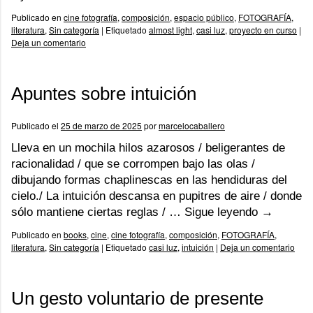
Publicado en
cine fotografía
,
composición
,
espacio público
,
FOTOGRAFÍA
,
literatura
,
Sin categoría
|
Etiquetado
almost light
,
casi luz
,
proyecto en curso
|
Deja un comentario
Apuntes sobre intuición
Publicado el
25 de marzo de 2025
por
marcelocaballero
Lleva en un mochila hilos azarosos / beligerantes de
racionalidad / que se corrompen bajo las olas /
dibujando formas chaplinescas en las hendiduras del
cielo./ La intuición descansa en pupitres de aire / donde
sólo mantiene ciertas reglas / …
Sigue leyendo
→
Publicado en
books
,
cine
,
cine fotografía
,
composición
,
FOTOGRAFÍA
,
literatura
,
Sin categoría
|
Etiquetado
casi luz
,
intuición
|
Deja un comentario
Un gesto voluntario de presente