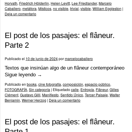
Horvath
,
Friedrich Hölderlin
,
Helen Levitt
,
Lee Friedlander
,
Marcelo
Caballero
,
metáfora
,
Místicos
,
no visible
,
trivial
,
visible
,
William Eggleston
|
Deja un comentario
El post de los pasajes: el flâneur.
Parte 2
Publicado el
10 de junio de 2024
por
marcelocaballero
Textos que insinúan algo de un flâneur contemporáneo
Sigue leyendo
→
Publicado en
books
,
cine fotografía
,
composición
,
espacio público
,
FOTOGRAFÍA
,
Sin categoría
|
Etiquetado
calle
,
Entropía
,
Flâneur
,
Gilles
Clément
,
Gustavo Gilli
,
Manifiesto
,
Sentido Único
,
Tercer Paisaje
,
Walter
Benjamin
,
Werner Herzog
|
Deja un comentario
El post de los pasajes: el flâneur.
Parte 1