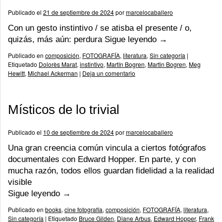
Publicado el
21 de septiembre de 2024
por
marcelocaballero
Con un gesto instintivo / se atisba el presente / o,
quizás, más aún: perdura
Sigue leyendo
→
Publicado en
composición
,
FOTOGRAFÍA
,
literatura
,
Sin categoría
|
Etiquetado
Dolorès Marat
,
instintivo
,
Martín Bogren
,
Martin Bogren
,
Meg
Hewitt
,
Michael Ackerman
|
Deja un comentario
Místicos de lo trivial
Publicado el
10 de septiembre de 2024
por
marcelocaballero
Una gran creencia común vincula a ciertos fotógrafos
documentales con Edward Hopper. En parte, y con
mucha razón, todos ellos guardan fidelidad a la realidad
visible
Sigue leyendo
→
Publicado en
books
,
cine fotografía
,
composición
,
FOTOGRAFÍA
,
literatura
,
Sin categoría
|
Etiquetado
Bruce Gilden
,
Diane Arbus
,
Edward Hopper
,
Frank