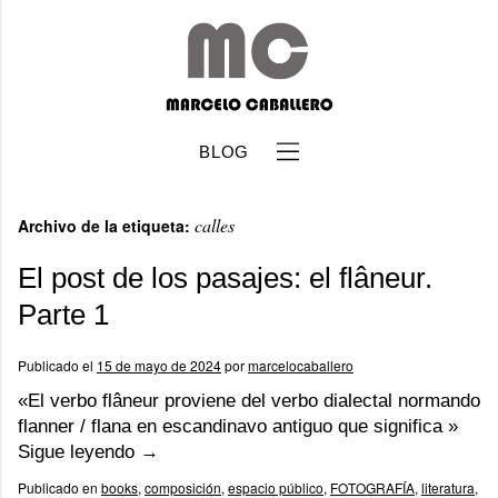
BLOG
calles
Archivo de la etiqueta:
El post de los pasajes: el flâneur.
Parte 1
b
Publicado el
15 de mayo de 2024
por
marcelocaballero
«El verbo flâneur proviene del verbo dialectal normando
flanner / flana en escandinavo antiguo que significa »
Sigue leyendo
→
Publicado en
books
,
composición
,
espacio público
,
FOTOGRAFÍA
,
literatura
,