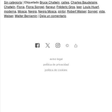
Sin categoría
|
Etiquetado
Bruce Chatwin
,
calles
,
Charles Baudelaire
,
Chatwin
,
Fiona
,
Fiona Songel
,
flaneur
,
Fréderic Gros
,
leer
,
Louis Huart
,
moderna
,
Mosca
,
Negra
,
Negra Mosca
,
pintor
,
Robert Walser
,
Songel
,
vida
,
Walser
,
Walter Benjamin
|
Deja un comentario
aviso legal
política de privacidad
política de cookies