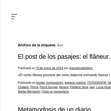
leer
Archivo de la etiqueta:
El post de los pasajes: el flâneur
Publicado el
15 de mayo de 2024
por
marcelocaballero
«El verbo flâneur proviene del verbo dialectal normando flanner 
Publicado en
books
,
composición
,
espacio público
,
FOTOGRAFÍA
,
li
Chatwin
,
Fiona
,
Fiona Songel
,
flaneur
,
Fréderic Gros
,
leer
,
Louis Huar
Walter Benjamin
|
Deja un comentario
Metamorfosis de un diario