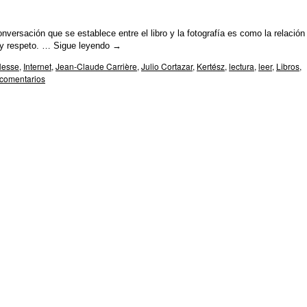
versación que se establece entre el libro y la fotografía es como la relación
 y respeto. …
Sigue leyendo
→
Hesse
,
Internet
,
Jean-Claude Carrière
,
Julio Cortazar
,
Kertész
,
lectura
,
leer
,
Libros
,
comentarios