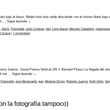
selo bajo el brazo. Media hora más tarde desciende con el mismo diario bajo 
tón …
Sigue leyendo
→
z
,
diario
,
Fotografía
,
Julio Cortazar
,
leer
,
Long Island
,
Marcelo Caballero
,
newspape
r Evans
|
1 comentario
erto Juarroz. Sexta Poesía Vertical 105 © Bernard Plossu La llegada del oto
onal me …
Sigue leyendo
→
,
Fotografía
,
Joel Meyerowitz
,
leer
,
Melanie Einzig
,
Roberto Juarroz
,
Ruth Orkin
,
Ser
on la fotografía tampoco)