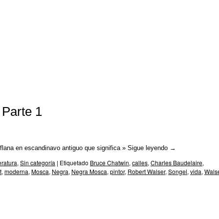
. Parte 1
/ flana en escandinavo antiguo que significa »
Sigue leyendo
→
teratura
,
Sin categoría
|
Etiquetado
Bruce Chatwin
,
calles
,
Charles Baudelaire
,
t
,
moderna
,
Mosca
,
Negra
,
Negra Mosca
,
pintor
,
Robert Walser
,
Songel
,
vida
,
Wals