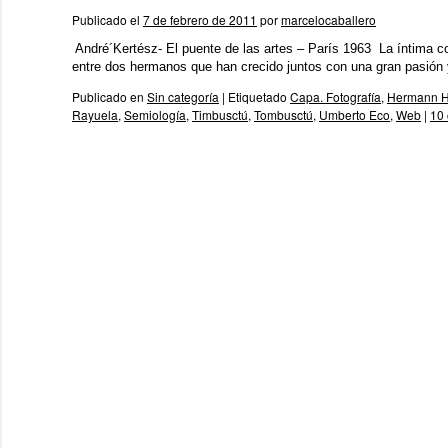
Publicado el
7 de febrero de 2011
por
marcelocaballero
André´Kertész- El puente de las artes – París 1963 La íntima con
entre dos hermanos que han crecido juntos con una gran pasión
Publicado en
Sin categoría
|
Etiquetado
Capa. Fotografía
,
Hermann 
Rayuela
,
Semiología
,
Timbusctú
,
Tombusctú
,
Umberto Eco
,
Web
|
10 