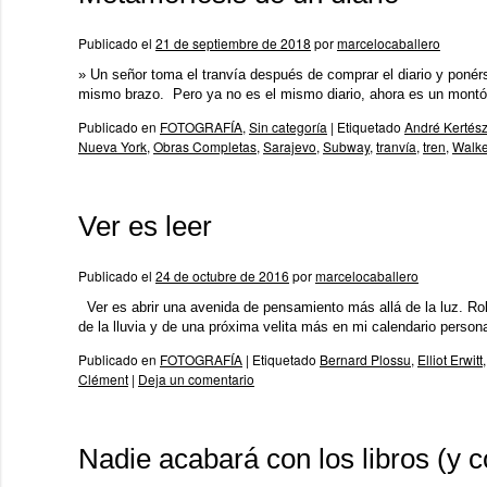
Publicado el
21 de septiembre de 2018
por
marcelocaballero
» Un señor toma el tranvía después de comprar el diario y ponér
mismo brazo. Pero ya no es el mismo diario, ahora es un mon
Publicado en
FOTOGRAFÍA
,
Sin categoría
|
Etiquetado
André Kertés
Nueva York
,
Obras Completas
,
Sarajevo
,
Subway
,
tranvía
,
tren
,
Walke
Ver es leer
Publicado el
24 de octubre de 2016
por
marcelocaballero
Ver es abrir una avenida de pensamiento más allá de la luz. Rob
de la lluvia y de una próxima velita más en mi calendario pers
Publicado en
FOTOGRAFÍA
|
Etiquetado
Bernard Plossu
,
Elliot Erwitt
Clément
|
Deja un comentario
Nadie acabará con los libros (y c