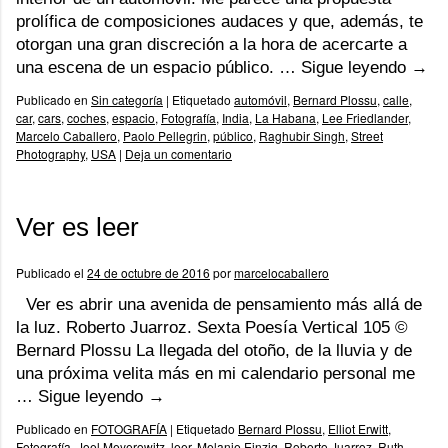
prolífica de composiciones audaces y que, además, te
otorgan una gran discreción a la hora de acercarte a
una escena de un espacio público. …
Sigue leyendo
→
Publicado en
Sin categoría
|
Etiquetado
automóvil
,
Bernard Plossu
,
calle
,
car
,
cars
,
coches
,
espacio
,
Fotografía
,
India
,
La Habana
,
Lee Friedlander
,
Marcelo Caballero
,
Paolo Pellegrin
,
público
,
Raghubir Singh
,
Street
Photography
,
USA
|
Deja un comentario
Ver es leer
Publicado el
24 de octubre de 2016
por
marcelocaballero
Ver es abrir una avenida de pensamiento más allá de
la luz. Roberto Juarroz. Sexta Poesía Vertical 105 ©
Bernard Plossu La llegada del otoño, de la lluvia y de
una próxima velita más en mi calendario personal me
…
Sigue leyendo
→
Publicado en
FOTOGRAFÍA
|
Etiquetado
Bernard Plossu
,
Elliot Erwitt
,
Fotografía
,
Joel Meyerowitz
,
leer
,
Melanie Einzig
,
Roberto Juarroz
,
Ruth