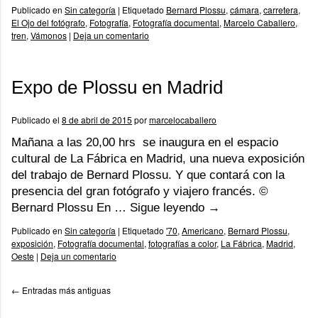
Publicado en
Sin categoría
|
Etiquetado
Bernard Plossu
,
cámara
,
carretera
,
El Ojo del fotógrafo
,
Fotografía
,
Fotografía documental
,
Marcelo Caballero
,
tren
,
Vámonos
|
Deja un comentario
Expo de Plossu en Madrid
Publicado el
8 de abril de 2015
por
marcelocaballero
Mañana a las 20,00 hrs se inaugura en el espacio
cultural de La Fábrica en Madrid, una nueva exposición
del trabajo de Bernard Plossu. Y que contará con la
presencia del gran fotógrafo y viajero francés. ©
Bernard Plossu En …
Sigue leyendo
→
Publicado en
Sin categoría
|
Etiquetado
'70
,
Americano
,
Bernard Plossu
,
exposición
,
Fotografía documental
,
fotografías a color
,
La Fábrica
,
Madrid
,
Oeste
|
Deja un comentario
←
Entradas más antiguas