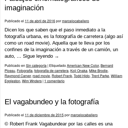
imaginación
Publicado el
11 de abril de 2016
por
marcelocaballero
Dicen los que saben que el paso inmediato a la
fotografía urbana, es la fotografía de carretera (algo así
como un road movie). Aquella que te lleva por los
confines de la imaginación a través de un camión, un
auto, …
Sigue leyendo
→
Publicado en
Sin categoría
|
Etiquetado
American New Color
,
Bernard
Plossu
,
Fotografía
,
fotografía de carretera
,
Koji Onaka
,
Mike Brodie
,
Raymond Carver
,
road movie
,
Robert Frank
,
Todd Hido
,
Trent Parke
,
William
Eggleston
,
Wim Wnders
|
1 comentario
El vagabundeo y la fotografía
Publicado el
11 de diciembre de 2015
por
marcelocaballero
© Robert Frank Vagabundear por las calles es una