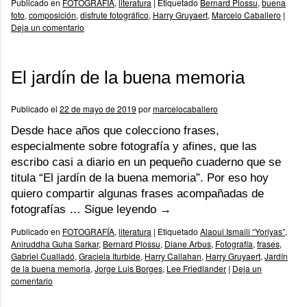
Publicado en
FOTOGRAFÍA
,
literatura
|
Etiquetado
Bernard Plossu
,
buena
foto
,
composición
,
disfrute fotográfico
,
Harry Gruyaert
,
Marcelo Caballero
|
Deja un comentario
El jardín de la buena memoria
Publicado el
22 de mayo de 2019
por
marcelocaballero
Desde hace años que colecciono frases,
especialmente sobre fotografía y afines, que las
escribo casi a diario en un pequeño cuaderno que se
titula “El jardín de la buena memoria”. Por eso hoy
quiero compartir algunas frases acompañadas de
fotografías …
Sigue leyendo
→
Publicado en
FOTOGRAFÍA
,
literatura
|
Etiquetado
Alaoui Ismaili “Yoriyas”
,
Aniruddha Guha Sarkar
,
Bernard Plossu
,
Diane Arbus
,
Fotografía
,
frases
,
Gabriel Cualladó
,
Graciela Iturbide
,
Harry Callahan
,
Harry Gruyaert
,
Jardín
de la buena memoria
,
Jorge Luis Borges
,
Lee Friedlander
|
Deja un
comentario