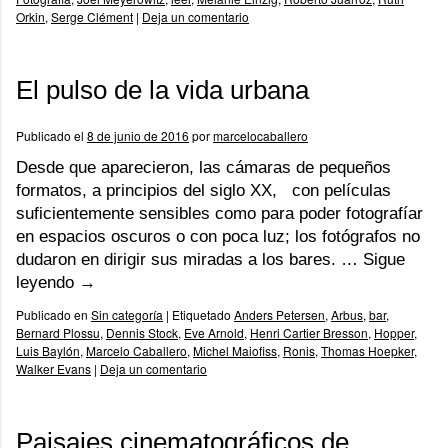
Orkin
,
Serge Clément
|
Deja un comentario
El pulso de la vida urbana
Publicado el
8 de junio de 2016
por
marcelocaballero
Desde que aparecieron, las cámaras de pequeños
formatos, a principios del siglo XX, con películas
suficientemente sensibles como para poder fotografíar
en espacios oscuros o con poca luz; los fotógrafos no
dudaron en dirigir sus miradas a los bares. …
Sigue
leyendo
→
Publicado en
Sin categoría
|
Etiquetado
Anders Petersen
,
Arbus
,
bar
,
Bernard Plossu
,
Dennis Stock
,
Eve Arnold
,
Henri Cartier Bresson
,
Hopper
,
Luis Baylón
,
Marcelo Caballero
,
Michel Maiofiss
,
Ronis
,
Thomas Hoepker
,
Walker Evans
|
Deja un comentario
Paisajes cinematográficos de