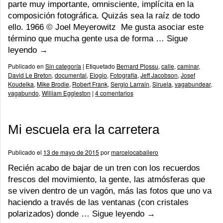
parte muy importante, omnisciente, implícita en la
composición fotográfica. Quizás sea la raíz de todo
ello. 1966 © Joel Meyerowitz Me gusta asociar este
término que mucha gente usa de forma …
Sigue
leyendo
→
Publicado en
Sin categoría
|
Etiquetado
Bernard Plossu
,
calle
,
caminar
,
David Le Breton
,
documental
,
Elogio
,
Fotografía
,
Jeff Jacobson
,
Josef
Koudelka
,
Mike Brodie
,
Robert Frank
,
Sergio Larrain
,
Siruela
,
vagabundear
,
vagabundo
,
William Eggleston
|
4 comentarios
Mi escuela era la carretera
Publicado el
13 de mayo de 2015
por
marcelocaballero
Recién acabo de bajar de un tren con los recuerdos
frescos del movimiento, la gente, las atmósferas que
se viven dentro de un vagón, más las fotos que uno va
haciendo a través de las ventanas (con cristales
polarizados) donde …
Sigue leyendo
→