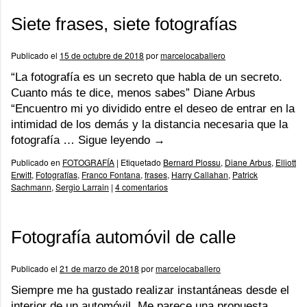
Siete frases, siete fotografías
Publicado el
15 de octubre de 2018
por
marcelocaballero
“La fotografía es un secreto que habla de un secreto.
Cuanto más te dice, menos sabes” Diane Arbus
“Encuentro mi yo dividido entre el deseo de entrar en la
intimidad de los demás y la distancia necesaria que la
fotografía …
Sigue leyendo
→
Publicado en
FOTOGRAFÍA
|
Etiquetado
Bernard Plossu
,
Diane Arbus
,
Elliott
Erwitt
,
Fotografías
,
Franco Fontana
,
frases
,
Harry Callahan
,
Patrick
Sachmann
,
Sergio Larrain
|
4 comentarios
Fotografía automóvil de calle
Publicado el
21 de marzo de 2018
por
marcelocaballero
Siempre me ha gustado realizar instantáneas desde el
interior de un automóvil. Me parece una propuesta