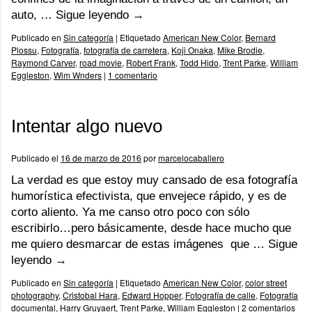
auto, …
Sigue leyendo
→
Publicado en
Sin categoría
|
Etiquetado
American New Color
,
Bernard
Plossu
,
Fotografía
,
fotografía de carretera
,
Koji Onaka
,
Mike Brodie
,
Raymond Carver
,
road movie
,
Robert Frank
,
Todd Hido
,
Trent Parke
,
William
Eggleston
,
Wim Wnders
|
1 comentario
Intentar algo nuevo
Publicado el
16 de marzo de 2016
por
marcelocaballero
La verdad es que estoy muy cansado de esa fotografía
humorística efectivista, que envejece rápido, y es de
corto aliento. Ya me canso otro poco con sólo
escribirlo…pero básicamente, desde hace mucho que
me quiero desmarcar de estas imágenes que …
Sigue
leyendo
→
Publicado en
Sin categoría
|
Etiquetado
American New Color
,
color street
photography
,
Cristobal Hara
,
Edward Hopper
,
Fotografía de calle
,
Fotografía
documental
,
Harry Gruyaert
,
Trent Parke
,
William Eggleston
|
2 comentarios