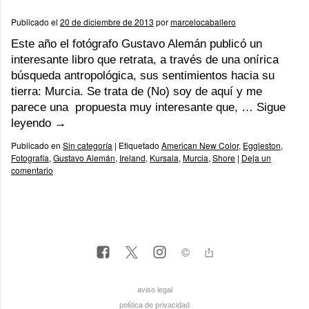
Publicado el
20 de diciembre de 2013
por
marcelocaballero
Este año el fotógrafo Gustavo Alemán publicó un
interesante libro que retrata, a través de una onírica
búsqueda antropológica, sus sentimientos hacia su
tierra: Murcia. Se trata de (No) soy de aquí y me
parece una propuesta muy interesante que, …
Sigue
leyendo
→
Publicado en
Sin categoría
|
Etiquetado
American New Color
,
Eggleston
,
Fotografía
,
Gustavo Alemán
,
Ireland
,
Kursala
,
Murcia
,
Shore
|
Deja un
comentario
aviso legal
política de privacidad