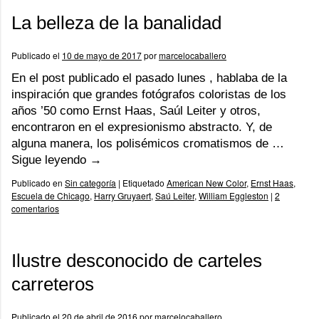
La belleza de la banalidad
Publicado el
10 de mayo de 2017
por
marcelocaballero
En el post publicado el pasado lunes , hablaba de la
inspiración que grandes fotógrafos coloristas de los
años ’50 como Ernst Haas, Saúl Leiter y otros,
encontraron en el expresionismo abstracto. Y, de
alguna manera, los polisémicos cromatismos de …
Sigue leyendo
→
Publicado en
Sin categoría
|
Etiquetado
American New Color
,
Ernst Haas
,
Escuela de Chicago
,
Harry Gruyaert
,
Saú Leiter
,
William Eggleston
|
2
comentarios
Ilustre desconocido de carteles
carreteros
Publicado el
20 de abril de 2016
por
marcelocaballero