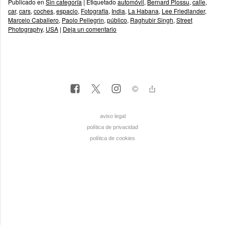
Publicado en
Sin categoría
|
Etiquetado
automóvil
,
Bernard Plossu
,
calle
,
car
,
cars
,
coches
,
espacio
,
Fotografía
,
India
,
La Habana
,
Lee Friedlander
,
Marcelo Caballero
,
Paolo Pellegrin
,
público
,
Raghubir Singh
,
Street
Photography
,
USA
|
Deja un comentario
aviso legal
política de privacidad
política de cookies