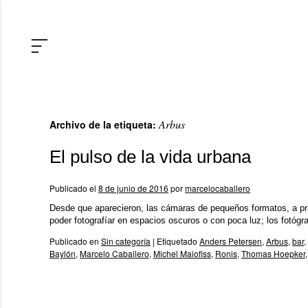
Arbus
Archivo de la etiqueta:
El pulso de la vida urbana
Publicado el
8 de junio de 2016
por
marcelocaballero
Desde que aparecieron, las cámaras de pequeños formatos, a pri
poder fotografíar en espacios oscuros o con poca luz; los fotógr
Publicado en
Sin categoría
|
Etiquetado
Anders Petersen
,
Arbus
,
bar
,
Baylón
,
Marcelo Caballero
,
Michel Maiofiss
,
Ronis
,
Thomas Hoepker