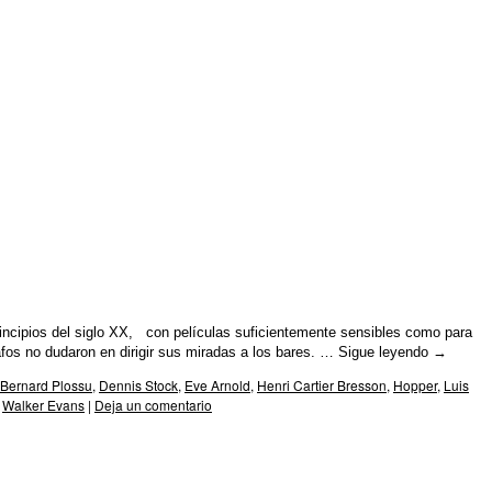
ncipios del siglo XX, con películas suficientemente sensibles como para
afos no dudaron en dirigir sus miradas a los bares. …
Sigue leyendo
→
Bernard Plossu
,
Dennis Stock
,
Eve Arnold
,
Henri Cartier Bresson
,
Hopper
,
Luis
,
Walker Evans
|
Deja un comentario