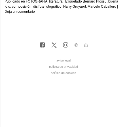
Publicado en
FOTOGRAFÍA
,
literatura
|
Etiquetado
Bernard Plossu
,
buena
foto
,
composición
,
disfrute fotográfico
,
Harry Gruyaert
,
Marcelo Caballero
|
Deja un comentario
aviso legal
política de privacidad
política de cookies