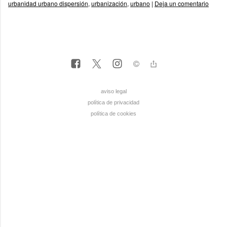
urbanidad urbano dispersión
,
urbanización
,
urbano
|
Deja un comentario
aviso legal
política de privacidad
política de cookies