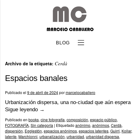
BLOG
Cerdà
Archivo de la etiqueta:
Espacios banales
Publicado el
9 de abril de 2024
por
marcelocaballero
b
Urbanización dispersa, una no-ciudad que aún espera
Sigue leyendo
→
Publicado en
books
,
cine fotografía
,
composición
,
espacio público
,
FOTOGRAFÍA
,
Sin categoría
|
Etiquetado
anónimo
,
anónimos
,
Cerdà
,
dispersión
,
Egglestón
,
espacios anónimos
,
espacios latentes
,
Guirri
,
Kollar
,
latente
,
Marchionni
,
urbanalización
,
urbanidad
,
urbanidad dispersa
,