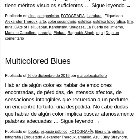
tiene méritos visuales suficientes …
Sigue leyendo
→
Publicado en
cine
,
composición
,
FOTOGRAFÍA
,
literatura
|
Etiquetado
Alexander Theroux
,
arte
,
color secundario
,
estética
,
estética fotográfica
,
film
,
fruta
,
GAte of Hell
,
Japan
,
Kandinsky
,
Kinugasa
,
La Puerta del Infierno
,
Marcelo Caballero
,
naranja
,
Pintura
,
Raghubir Singh
,
rojo
|
Deja un
comentario
Multicolored Blues
Publicado el
16 de diciembre de 2019
por
marcelocaballero
Hablar de algún color es hablar de emociones
encontradas, de pérdidas, de intensos afectos, de
sensaciones intangibles que recuerdan a un perfume,
un encuentro fortuito, una despedida. No cabe dudas
que hablar de algún color implica buscar afanosamente
palabras adecuadas …
Sigue leyendo
→
Publicado en
books
,
espacio público
,
FOTOGRAFÍA
,
literatura
,
pintura
fotografía
|
Etiquetado
Alexander Theroux
,
amarillo
,
Azul
,
Billy Strayhorn
,