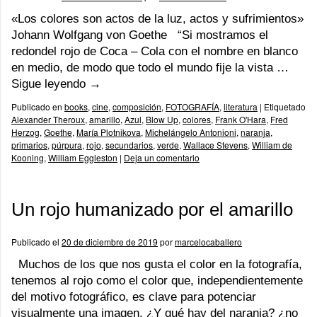
«Los colores son actos de la luz, actos y sufrimientos»
Johann Wolfgang von Goethe “Si mostramos el
redondel rojo de Coca – Cola con el nombre en blanco
en medio, de modo que todo el mundo fije la vista …
Sigue leyendo
→
Publicado en
books
,
cine
,
composición
,
FOTOGRAFÍA
,
literatura
|
Etiquetado
Alexander Theroux
,
amarillo
,
Azul
,
Blow Up
,
colores
,
Frank O'Hara
,
Fred
Herzog
,
Goethe
,
María Plotnikova
,
Michelángelo Antonioni
,
naranja
,
primarios
,
púrpura
,
rojo
,
secundarios
,
verde
,
Wallace Stevens
,
William de
Kooning
,
William Eggleston
|
Deja un comentario
Un rojo humanizado por el amarillo
Publicado el
20 de diciembre de 2019
por
marcelocaballero
Muchos de los que nos gusta el color en la fotografía,
tenemos al rojo como el color que, independientemente
del motivo fotográfico, es clave para potenciar
visualmente una imagen. ¿Y qué hay del naranja? ¿no