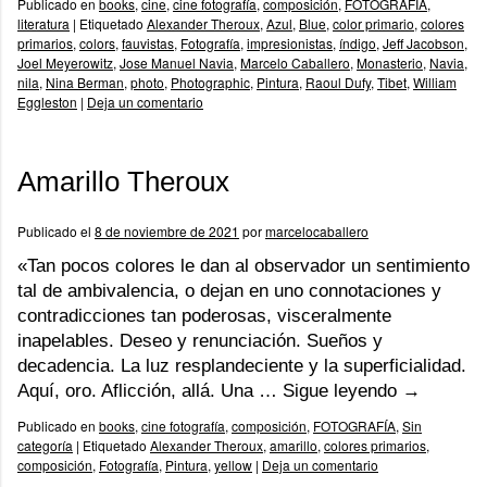
Publicado en
books
,
cine
,
cine fotografía
,
composición
,
FOTOGRAFÍA
,
literatura
|
Etiquetado
Alexander Theroux
,
Azul
,
Blue
,
color primario
,
colores
primarios
,
colors
,
fauvistas
,
Fotografía
,
impresionistas
,
índigo
,
Jeff Jacobson
,
Joel Meyerowitz
,
Jose Manuel Navia
,
Marcelo Caballero
,
Monasterio
,
Navia
,
nila
,
Nina Berman
,
photo
,
Photographic
,
Pintura
,
Raoul Dufy
,
Tibet
,
William
Eggleston
|
Deja un comentario
Amarillo Theroux
Publicado el
8 de noviembre de 2021
por
marcelocaballero
«Tan pocos colores le dan al observador un sentimiento
tal de ambivalencia, o dejan en uno connotaciones y
contradicciones tan poderosas, visceralmente
inapelables. Deseo y renunciación. Sueños y
decadencia. La luz resplandeciente y la superficialidad.
Aquí, oro. Aflicción, allá. Una …
Sigue leyendo
→
Publicado en
books
,
cine fotografía
,
composición
,
FOTOGRAFÍA
,
Sin
categoría
|
Etiquetado
Alexander Theroux
,
amarillo
,
colores primarios
,
composición
,
Fotografía
,
Pintura
,
yellow
|
Deja un comentario