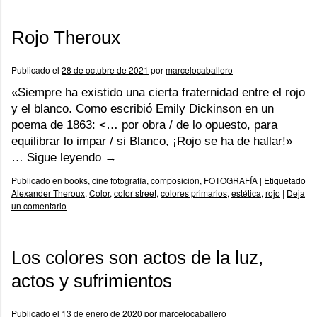
Rojo Theroux
Publicado el
28 de octubre de 2021
por
marcelocaballero
«Siempre ha existido una cierta fraternidad entre el rojo
y el blanco. Como escribió Emily Dickinson en un
poema de 1863: <… por obra / de lo opuesto, para
equilibrar lo impar / si Blanco, ¡Rojo se ha de hallar!»
…
Sigue leyendo
→
Publicado en
books
,
cine fotografía
,
composición
,
FOTOGRAFÍA
|
Etiquetado
Alexander Theroux
,
Color
,
color street
,
colores primarios
,
estética
,
rojo
|
Deja
un comentario
Los colores son actos de la luz,
actos y sufrimientos
Publicado el
13 de enero de 2020
por
marcelocaballero