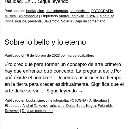
realidad. En …
Sigue leyendo
→
Publicado en
books
,
cine
,
cine fotografía
,
composición
,
FOTOGRAFÍA
,
Música
,
Sin categoría
|
Etiquetado
Andrei Tarkovski
,
ASYNC
,
cine ruso
,
Coda
,
música
,
presente
,
Sakamoto
,
Solaris
|
Deja un comentario
Sobre lo bello y lo eterno
Publicado el
16 de febrero de 2023
por
marcelocaballero
«Yo creo que para formar un concepto de arte primero
hay que enfrentar otro concepto. La pregunta es: ¿Por
qué existe el hombre? . Debemos usar nuestro tiempo
en la tierra para crecer espiritualmente. Significa que el
arte debe servir …
Sigue leyendo
→
Publicado en
books
,
cine
,
cine fotografía
,
FOTOGRAFÍA
,
literatura
|
Etiquetado
Andrei Tarkovski
,
arte
,
cine
,
Dulce Equis Negra
,
Polaroids
,
Tarkovski
|
Deja un comentario