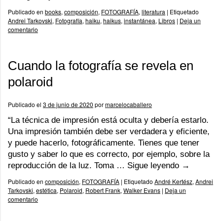
Publicado en
books
,
composición
,
FOTOGRAFÍA
,
literatura
|
Etiquetado
Andrei Tarkovski
,
Fotografía
,
haiku
,
haikus
,
instantánea
,
Libros
|
Deja un
comentario
Cuando la fotografía se revela en
polaroid
Publicado el
3 de junio de 2020
por
marcelocaballero
“La técnica de impresión está oculta y debería estarlo.
Una impresión también debe ser verdadera y eficiente,
y puede hacerlo, fotográficamente. Tienes que tener
gusto y saber lo que es correcto, por ejemplo, sobre la
reproducción de la luz. Toma …
Sigue leyendo
→
Publicado en
composición
,
FOTOGRAFÍA
|
Etiquetado
André Kertész
,
Andrei
Tarkovski
,
estética
,
Polaroid
,
Robert Frank
,
Walker Evans
|
Deja un
comentario