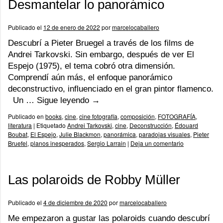
Desmantelar lo panorámico
Publicado el
12 de enero de 2022
por
marcelocaballero
Descubrí a Pieter Bruegel a través de los films de
Andrei Tarkovski. Sin embargo, después de ver El
Espejo (1975), el tema cobró otra dimensión.
Comprendí aún más, el enfoque panorámico
deconstructivo, influenciado en el gran pintor flamenco.
Un …
Sigue leyendo
→
Publicado en
books
,
cine
,
cine fotografía
,
composición
,
FOTOGRAFÍA
,
literatura
|
Etiquetado
Andrei Tarkovski
,
cine
,
Deconstrucción
,
Édouard
Boubat
,
El Espejo
,
Julie Blackmon
,
panorámica
,
paradojas visuales
,
Pieter
Bruefel
,
planos inesperados
,
Sergio Larrain
|
Deja un comentario
Las polaroids de Robby Müller
Publicado el
4 de diciembre de 2020
por
marcelocaballero
Me empezaron a gustar las polaroids cuando descubrí