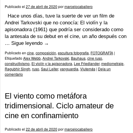
Publicado el
27 de abril de 2020
por
marcelocaballero
Hace unos días, tuve la suerte de ver un film de
Andrei Tarkovski que no conocía: El violín y la
apisonadora (1961) que podría ser considerado como
la antesala de su debut en el cine, un año después con
…
Sigue leyendo
→
Publicado en
cine
,
composición
,
escultura fotografía
,
FOTOGRAFÍA
|
Etiquetado
Alex Webb
,
Andrei Tarkovski
,
Bauhaus
,
cine ruso
,
constructivismo
,
El violín y la apisonadora
,
Lee Friedlander
,
mediometraje
,
Ragubhir Singh
,
ruso
,
Saul Leiter
,
vanguardia
,
Vjutemás
|
Deja un
comentario
El viento como metáfora
tridimensional. Ciclo amateur de
cine en confinamiento
Publicado el
22 de abril de 2020
por
marcelocaballero