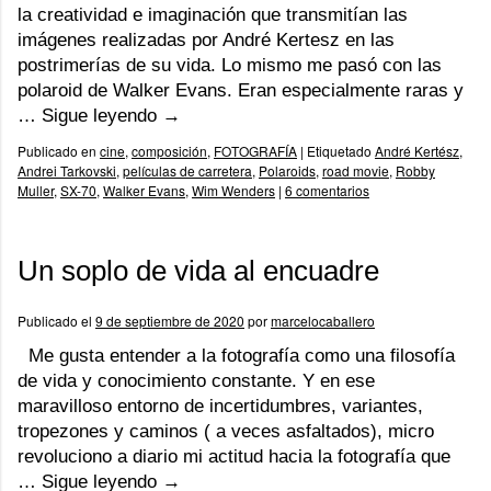
la creatividad e imaginación que transmitían las
imágenes realizadas por André Kertesz en las
postrimerías de su vida. Lo mismo me pasó con las
polaroid de Walker Evans. Eran especialmente raras y
…
Sigue leyendo
→
Publicado en
cine
,
composición
,
FOTOGRAFÍA
|
Etiquetado
André Kertész
,
Andrei Tarkovski
,
películas de carretera
,
Polaroids
,
road movie
,
Robby
Muller
,
SX-70
,
Walker Evans
,
Wim Wenders
|
6 comentarios
Un soplo de vida al encuadre
Publicado el
9 de septiembre de 2020
por
marcelocaballero
Me gusta entender a la fotografía como una filosofía
de vida y conocimiento constante. Y en ese
maravilloso entorno de incertidumbres, variantes,
tropezones y caminos ( a veces asfaltados), micro
revoluciono a diario mi actitud hacia la fotografía que
…
Sigue leyendo
→