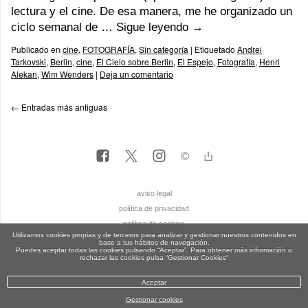
lectura y el cine. De esa manera, me he organizado un
ciclo semanal de …
Sigue leyendo
→
Publicado en
cine
,
FOTOGRAFÍA
,
Sin categoría
|
Etiquetado
Andrei
Tarkovski
,
Berlin
,
cine
,
El Cielo sobre Berlin
,
El Espejo
,
Fotografía
,
Henri
Alekan
,
Wim Wenders
|
Deja un comentario
←
Entradas más antiguas
aviso legal
política de privacidad
política de cookies
Utilizamos cookies propias y de terceros para analizar y gestionar nuestros contenidos en
base a tus hábitos de navegación.
Puedes aceptar todas las cookies pulsando “Aceptar”. Para obtener más información o
rechazar las cookies pulsa “Gestionar Cookies“
Aceptar
Gestionar cookies