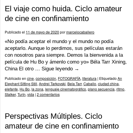
El viaje como huida. Ciclo amateur
de cine en confinamiento
Publicado el
11 de mayo de 2020
por
marcelocaballero
«No podía aceptar el mundo y el mundo no podía
aceptarlo. Aunque lo perdimos, sus películas estarán
con nosotros para siempre. Demos la bienvenida a la
película de Hu Bo y ámenlo como yo» Béla Tarr Xining,
China El otro …
Sigue leyendo
→
Publicado en
cine
,
composición
,
FOTOGRAFÍA
,
literatura
|
Etiquetado
An
Elephant Sitting Still
,
Andrei Tarkovski
,
Bela Tarr
,
Caballo
,
ciudad china
,
elefante
,
Hu Bo
,
la zona
,
lenguaje cinematográfico
,
plano secuencia
,
ritmo
,
Stalker
,
Turín
,
vida
|
2 comentarios
Perspectivas Múltiples. Ciclo
amateur de cine en confinamiento