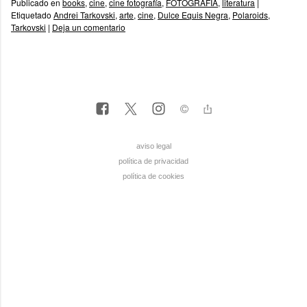
Publicado en
books
,
cine
,
cine fotografía
,
FOTOGRAFÍA
,
literatura
|
Etiquetado
Andrei Tarkovski
,
arte
,
cine
,
Dulce Equis Negra
,
Polaroids
,
Tarkovski
|
Deja un comentario
aviso legal
política de privacidad
política de cookies