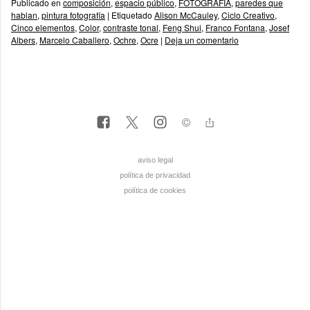
Publicado en
composición
,
espacio público
,
FOTOGRAFÍA
,
paredes que
hablan
,
pintura fotografía
|
Etiquetado
Alison McCauley
,
Ciclo Creativo
,
Cinco elementos
,
Color
,
contraste tonal
,
Feng Shui
,
Franco Fontana
,
Josef
Albers
,
Marcelo Caballero
,
Ochre
,
Ocre
|
Deja un comentario
aviso legal
política de privacidad
política de cookies