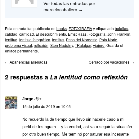
Ver todas las entradas por
marcelocaballero
→
Esta entrada fue publicada en
books
,
FOTOGRAFÍA
y etiquetada
batallas
,
calidad
,
cantidad
,
El descubrimiento
,
Ernst Haas
,
Fotografía
,
John Franklin
,
lentitud
,
lentitud fotográfica
,
lentitus
,
Paso del Noroeste
,
Polo Norte
,
problema visual
,
reflexión
,
Sten Nadolny
,
TRafalgar
,
viajero
. Guarda el
enlace permanente
.
←
Apariencias alienadas
Cerrado por vacaciones
→
2 respuestas a
La lentitud como reflexión
Jorge
dijo:
15 de julio de 2019 en 10:05
No recuerdo la de tiempo que llevo sin hacerle caso a mi
perfil de Instagram… y la verdad, así va a seguir la situación
por otro buen tiempo. Me terminó por saturar esa incesante