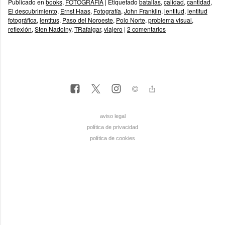
Publicado en
books
,
FOTOGRAFÍA
|
Etiquetado
batallas
,
calidad
,
cantidad
,
El descubrimiento
,
Ernst Haas
,
Fotografía
,
John Franklin
,
lentitud
,
lentitud
fotográfica
,
lentitus
,
Paso del Noroeste
,
Polo Norte
,
problema visual
,
reflexión
,
Sten Nadolny
,
TRafalgar
,
viajero
|
2 comentarios
aviso legal
política de privacidad
política de cookies