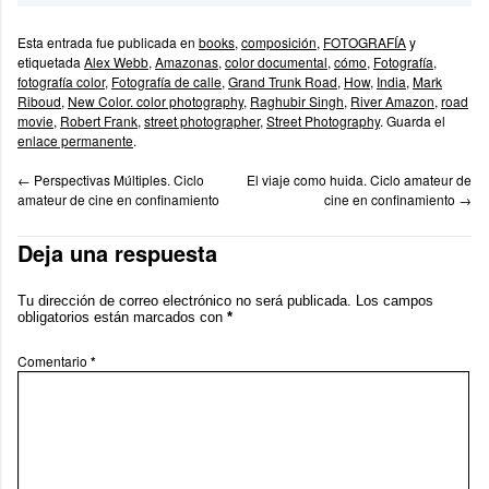
Esta entrada fue publicada en
books
,
composición
,
FOTOGRAFÍA
y
etiquetada
Alex Webb
,
Amazonas
,
color documental
,
cómo
,
Fotografía
,
fotografía color
,
Fotografía de calle
,
Grand Trunk Road
,
How
,
India
,
Mark
Riboud
,
New Color. color photography
,
Raghubir Singh
,
River Amazon
,
road
movie
,
Robert Frank
,
street photographer
,
Street Photography
. Guarda el
enlace permanente
.
←
Perspectivas Múltiples. Ciclo
El viaje como huida. Ciclo amateur de
amateur de cine en confinamiento
cine en confinamiento
→
Deja una respuesta
Tu dirección de correo electrónico no será publicada.
Los campos
obligatorios están marcados con
*
Comentario
*