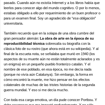
pasado. Cuando aún no existía Internet y a los libros había que
leerlos para conocer algo del mundo cognitivo. O por lo menos,
estabas obligado a ello por requerimiento de un buen profesor o
para un examen final. Soy un agradecido de “
esa obligación
”
universitaria.
También recuerdo que en la solapa de una obra cumbre del
gran pensador alemán:
La obra de arte en la época de su
reproductibilidad técnica
sobresalía su biografía con la
clásica foto de su rostro (que ahora está en
su wikipedia
). Y al
final de la escueta nota, se señalaba que murió en 1940 (los
aspectos de su muerte aún no están totalmente aclarados y es
un enigma) en un pequeño pueblo fronterizo catalán. Y el
nombre de ese poblado, en esa época, no me decía nada
(porque no vivía aún Catalunya). Sin embargo, la forma en
cómo encontró la muerte, me hizo pensar en los efectos
colaterales de muchas de las tristes historias de la segunda
guerra mundial. Y eso si me decía mucho.
Con toda esa carga emotiva, un día pude conocer Portbou. Y
debo reconocer que me impactó profundamente. Y no sólo