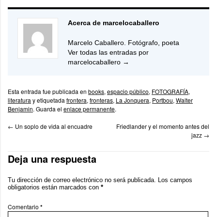
Acerca de marcelocaballero
Marcelo Caballero. Fotógrafo, poeta
Ver todas las entradas por
marcelocaballero
→
Esta entrada fue publicada en
books
,
espacio público
,
FOTOGRAFÍA
,
literatura
y etiquetada
frontera
,
fronteras
,
La Jonquera
,
Portbou
,
Walter
Benjamin
. Guarda el
enlace permanente
.
←
Un soplo de vida al encuadre
Friedlander y el momento antes del
jazz
→
Deja una respuesta
Tu dirección de correo electrónico no será publicada.
Los campos
obligatorios están marcados con
*
Comentario
*