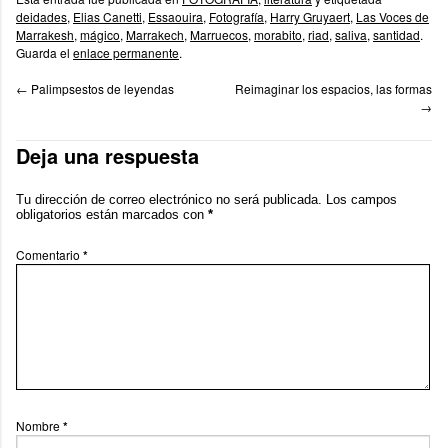
deidades
,
Elias Canetti
,
Essaouira
,
Fotografía
,
Harry Gruyaert
,
Las Voces de
Marrakesh
,
mágico
,
Marrakech
,
Marruecos
,
morabito
,
riad
,
saliva
,
santidad
.
Guarda el
enlace permanente
.
←
Palimpsestos de leyendas
Reimaginar los espacios, las formas
→
Deja una respuesta
Tu dirección de correo electrónico no será publicada.
Los campos
obligatorios están marcados con
*
Comentario
*
Nombre
*