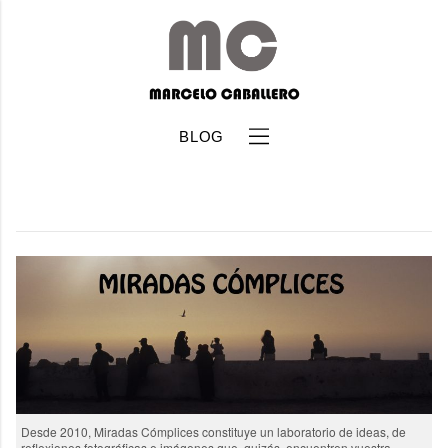
BLOG
b
Desde 2010, Miradas Cómplices constituye un laboratorio de ideas, de
reflexiones fotográficas e imágenes que, quizás, encuentren vuestra