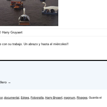
© Harry Gruyaert
con su trabajo. Un abrazo y hasta el miércoles!!
llero
→
or
,
documental
,
Edges
,
Fotografía
,
Harry Bryaert
,
magnum
,
Rivages
. Guarda el