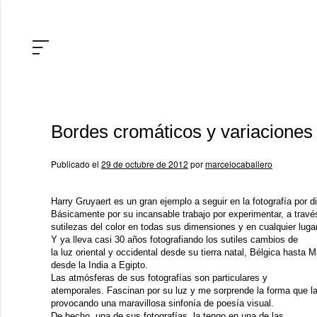
Bordes cromáticos y variaciones
Publicado el
29 de octubre de 2012
por
marcelocaballero
Harry Gruyaert
es un gran ejemplo a seguir en la fotografía por 
Básicamente por su incansable trabajo por experimentar, a travé
sutilezas del color en todas sus dimensiones y en cualquier luga
Y ya lleva casi 30 años fotografiando los sutiles cambios de
la luz oriental y occidental desde su tierra natal, Bélgica hasta 
desde la India a Egipto.
Las atmósferas de sus fotografías son particulares y
atemporales. Fascinan por su luz y me sorprende la forma que la 
provocando una maravillosa sinfonía de poesía visual.
De hecho, una de sus fotografías, la tengo en una de las