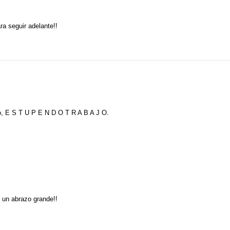
ra seguir adelante!!
o, E S T U P E N D O T R A B A J O.
 un abrazo grande!!