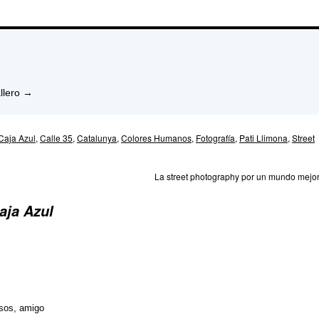
llero
→
Caja Azul
,
Calle 35
,
Catalunya
,
Colores Humanos
,
Fotografía
,
Pati Llimona
,
Street
La street photography por un mundo mejo
aja Azul
esos, amigo