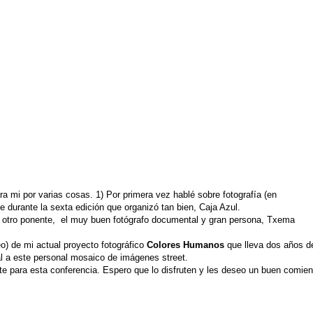
a mi por varias cosas. 1) Por primera vez hablé sobre fotografía (en
 durante la sexta edición que organizó tan bien,
Caja Azul
.
l otro ponente, el muy buen fotógrafo documental y gran persona,
Txema
eo) de mi actual proyecto fotográfico
Colores Humanos
que lleva dos años d
nal a este personal mosaico de imágenes street.
te para esta conferencia. Espero que lo disfruten y les deseo un buen comie