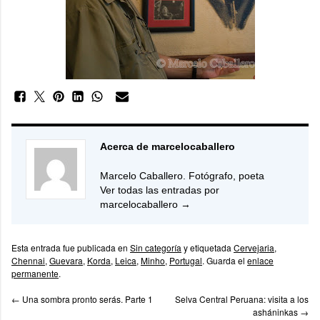
Acerca de marcelocaballero
Marcelo Caballero. Fotógrafo, poeta
Ver todas las entradas por
marcelocaballero
→
Esta entrada fue publicada en
Sin categoría
y etiquetada
Cervejaria
,
Chennai
,
Guevara
,
Korda
,
Leica
,
Minho
,
Portugal
. Guarda el
enlace
permanente
.
←
Una sombra pronto serás. Parte 1
Selva Central Peruana: visita a los
asháninkas
→