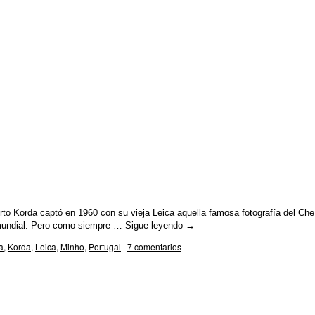
rto Korda captó en 1960 con su vieja Leica aquella famosa fotografía del Che
 mundial. Pero como siempre …
Sigue leyendo
→
a
,
Korda
,
Leica
,
Minho
,
Portugal
|
7 comentarios