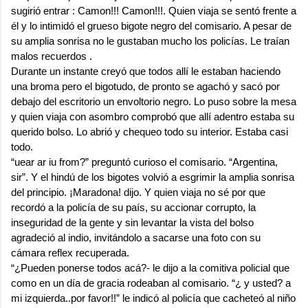
sugirió entrar : Camon!!! Camon!!!. Quien viaja se sentó frente a
él y lo intimidó el grueso bigote negro del comisario. A pesar de
su amplia sonrisa no le gustaban mucho los policías. Le traían
malos recuerdos .
Durante un instante creyó que todos allí le estaban haciendo
una broma pero el bigotudo, de pronto se agachó y sacó por
debajo del escritorio un envoltorio negro. Lo puso sobre la mesa
y quien viaja con asombro comprobó que allí adentro estaba su
querido bolso. Lo abrió y chequeo todo su interior. Estaba casi
todo.
“uear ar iu from?” preguntó curioso el comisario. “Argentina,
sir”. Y el hindú de los bigotes volvió a esgrimir la amplia sonrisa
del principio. ¡Maradona! dijo. Y quien viaja no sé por que
recordó a la policía de su país, su accionar corrupto, la
inseguridad de la gente y sin levantar la vista del bolso
agradeció al indio, invitándolo a sacarse una foto con su
cámara reflex recuperada.
“¿Pueden ponerse todos acá?- le dijo a la comitiva policial que
como en un día de gracia rodeaban al comisario. “¿ y usted? a
mi izquierda..por favor!!” le indicó al policía que cacheteó al niño