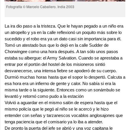
Fotografía © Marcelo Caballero. India 2003
La ira dio paso a la tristeza. Que le hayan pegado a un niño era
un atropello y ya en la calle reflexionó un poquito más sobre lo
sucedido y el robo era ya un dato casi sin importancia para él.
Tomó un atestado bus que lo dejó en la calle Sudder de
Chorwingee como una hora después. A tan sólo unos pasos
estaba su albergue: el Army Salvation. Cuando se aprestaba a
entrar por el portón del hostel de los misioneros sintió
desvanecerse, una intensa fiebre se apoderó de su cuerpo.
Durmió muchas horas hasta que el sopor lo despertó. Calcuta a
esa hora era un infierno de gente y calor. No sabía si era la
misma tarde o la siguiente. Entonces como un sonámbulo se
levantó y retornó como pudo a la estación
Volvió a aguardar en el mismo salón de espera hasta que el
mismo policía que le pegó al niño se le acercó y le hizo
entender con señas y tarzanescos vocablos anglosajones que
tenga paciencia que el comisario ya lo iba a atender.
De pronto la puerta del jefe se abrió y una voz capitana le