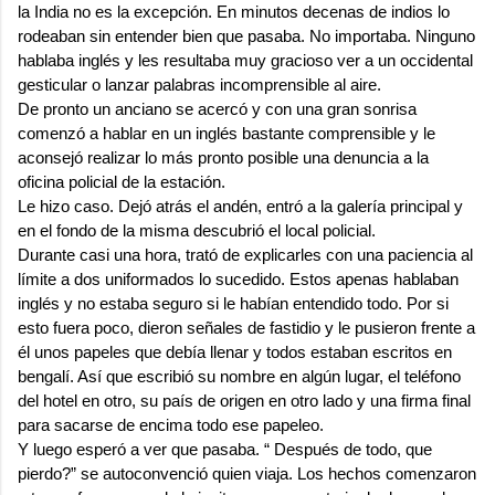
la India no es la excepción. En minutos decenas de indios lo
rodeaban sin entender bien que pasaba. No importaba. Ninguno
hablaba inglés y les resultaba muy gracioso ver a un occidental
gesticular o lanzar palabras incomprensible al aire.
De pronto un anciano se acercó y con una gran sonrisa
comenzó a hablar en un inglés bastante comprensible y le
aconsejó realizar lo más pronto posible una denuncia a la
oficina policial de la estación.
Le hizo caso. Dejó atrás el andén, entró a la galería principal y
en el fondo de la misma descubrió el local policial.
Durante casi una hora, trató de explicarles con una paciencia al
límite a dos uniformados lo sucedido. Estos apenas hablaban
inglés y no estaba seguro si le habían entendido todo. Por si
esto fuera poco, dieron señales de fastidio y le pusieron frente a
él unos papeles que debía llenar y todos estaban escritos en
bengalí. Así que escribió su nombre en algún lugar, el teléfono
del hotel en otro, su país de origen en otro lado y una firma final
para sacarse de encima todo ese papeleo.
Y luego esperó a ver que pasaba. “ Después de todo, que
pierdo?” se autoconvenció quien viaja. Los hechos comenzaron