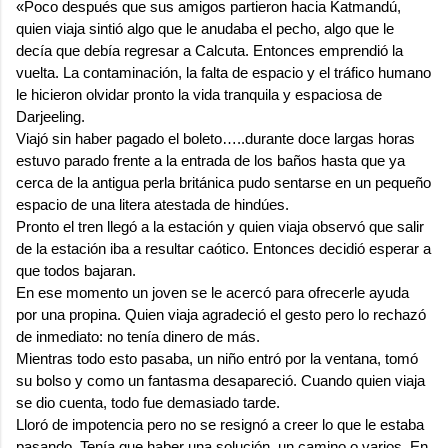
«Poco después que sus amigos partieron hacia Katmandú,
quien viaja sintió algo que le anudaba el pecho, algo que le
decía que debía regresar a Calcuta. Entonces emprendió la
vuelta. La contaminación, la falta de espacio y el tráfico humano
le hicieron olvidar pronto la vida tranquila y espaciosa de
Darjeeling.
Viajó sin haber pagado el boleto…..durante doce largas horas
estuvo parado frente a la entrada de los baños hasta que ya
cerca de la antigua perla británica pudo sentarse en un pequeño
espacio de una litera atestada de hindúes.
Pronto el tren llegó a la estación y quien viaja observó que salir
de la estación iba a resultar caótico. Entonces decidió esperar a
que todos bajaran.
En ese momento un joven se le acercó para ofrecerle ayuda
por una propina. Quien viaja agradeció el gesto pero lo rechazó
de inmediato: no tenía dinero de más.
Mientras todo esto pasaba, un niño entró por la ventana, tomó
su bolso y como un fantasma desapareció. Cuando quien viaja
se dio cuenta, todo fue demasiado tarde.
Lloró de impotencia pero no se resignó a creer lo que le estaba
pasando. Tenía que haber una solución, un camino o varios. En