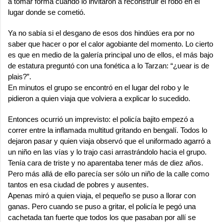
a tomar forma cuando lo invitaron a reconstruir el robo en el
lugar donde se cometió.
Ya no sabía si el desgano de esos dos hindúes era por no
saber que hacer o por el calor agobiante del momento. Lo cierto
es que en medio de la galería principal uno de ellos, el más bajo
de estatura preguntó con una fonética a lo Tarzan: “¿uear is de
plais?”.
En minutos el grupo se encontró en el lugar del robo y le
pidieron a quien viaja que volviera a explicar lo sucedido.
Entonces ocurrió un imprevisto: el policía bajito empezó a
correr entre la inflamada multitud gritando en bengalí. Todos lo
dejaron pasar y quien viaja observó que el uniformado agarró a
un niño en las vías y lo trajo casi arrastrándolo hacia el grupo.
Tenía cara de triste y no aparentaba tener más de diez años.
Pero más allá de ello parecía ser sólo un niño de la calle como
tantos en esa ciudad de pobres y ausentes.
Apenas miró a quien viaja, el pequeño se puso a llorar con
ganas. Pero cuando se puso a gritar, el policía le pegó una
cachetada tan fuerte que todos los que pasaban por allí se