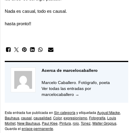
Nada es casual, todo es causal.
hasta pronto!!
Acerca de marcelocaballero
Marcelo Caballero. Fotógrafo, poeta
Ver todas las entradas por
marcelocaballero
→
Esta entrada fue publicada en
Sin categoría
y etiquetada
August Macke
,
Bauhaus
,
causal
,
causalidad
,
Color
,
expresionismo
,
Fotografía
,
Louis
Moillet
,
New Bauhaus
,
Paul Klee
,
Pintura
,
rojo
,
Túnez
,
Walter Gropius
.
Guarda el
enlace permanente
.