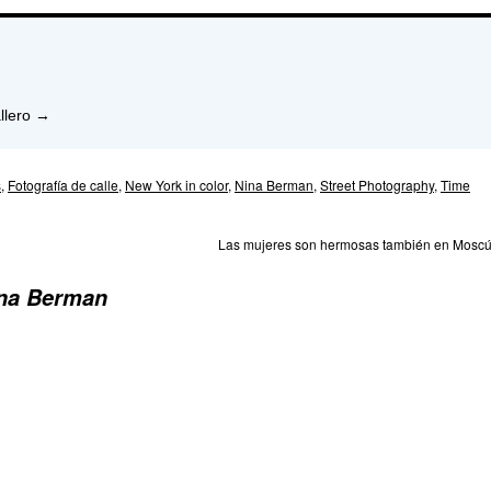
llero
→
s
,
Fotografía de calle
,
New York in color
,
Nina Berman
,
Street Photography
,
Time
Las mujeres son hermosas también en Mosc
ina Berman