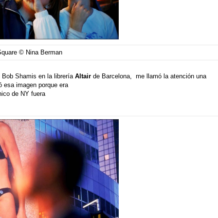
Square © Nina Berman
e
Bob Shamis
en la librería
Altair
de Barcelona, me llamó la atención una
ó esa imagen porque era
nico de NY fuera