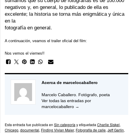
sumamos que su cuerpo de fotografías es de 100.000
negativos y, en general, lo publicado de ella es
excelente; la historia se torna más enigmática y única
en la
fotografía en general.
A continuación, veamos el trailer oficial del film:
Nos vemos el viernes!!
Acerca de marcelocaballero
Marcelo Caballero. Fotógrafo, poeta
Ver todas las entradas por
marcelocaballero
→
Esta entrada fue publicada en
Sin categoría
y etiquetada
Charlie Siskel
,
Chicago
,
documental
,
Finding Vivian Maier
,
Fotografía de calle
,
Jeff Garlin
,