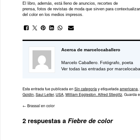
El libro, además, está lleno de anuncios, recortes de
prensa, fotos de revistas de moda que sirven para contextualizar
del color en los medios impresos.
Acerca de marcelocaballero
Marcelo Caballero. Fotógrafo, poeta
Ver todas las entradas por marcelocaba
Esta entrada fue publicada en
Sin categoría
y etiquetada
americana
,
Goldin
,
Saul Leiter
,
USA
,
William Eggleston. Alfred Stieglitz
. Guarda 
←
Brassaï en color
2 respuestas a
Fiebre de color