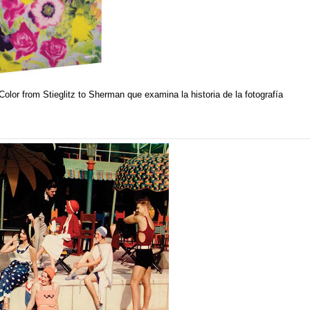
Color from Stieglitz to Sherman
que examina la historia de la fotografía