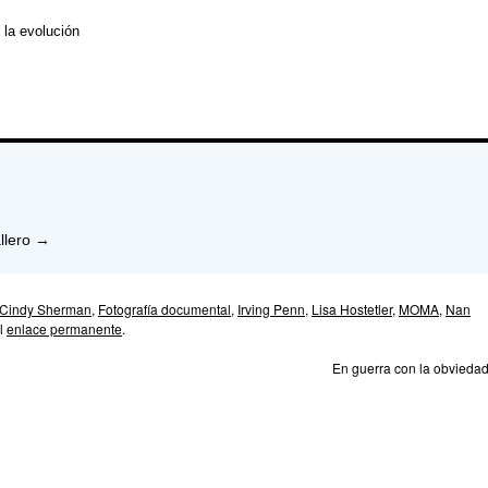
 la evolución
llero
→
Cindy Sherman
,
Fotografía documental
,
Irving Penn
,
Lisa Hostetler
,
MOMA
,
Nan
el
enlace permanente
.
En guerra con la obvieda