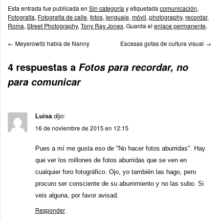
Esta entrada fue publicada en
Sin categoría
y etiquetada
comunicación
,
Fotografía
,
Fotografía de calle
,
fotos
,
lenguaje
,
móvil
,
photography
,
recordar
,
Roma
,
Street Photography
,
Tony Ray Jones
. Guarda el
enlace permanente
.
←
Meyerowitz habla de Nanny
Escasas gotas de cultura visual
→
4 respuestas a
Fotos para recordar, no
para comunicar
Luisa
dijo:
16 de noviembre de 2015 en 12:15
Pues a mí me gusta eso de "No hacer fotos aburridas". Hay
que ver los millones de fotos aburridas que se ven en
cualquier foro fotográfico. Ojo, yo también las hago, pero
procuro ser consciente de su aburrimiento y no las subo. Si
veis alguna, por favor avisad.
Responder