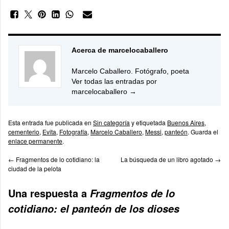
Acerca de marcelocaballero
Marcelo Caballero. Fotógrafo, poeta
Ver todas las entradas por
marcelocaballero
→
Esta entrada fue publicada en
Sin categoría
y etiquetada
Buenos Aires
,
cementerio
,
Evita
,
Fotografía
,
Marcelo Caballero
,
Messi
,
panteón
. Guarda el
enlace permanente
.
←
Fragmentos de lo cotidiano: la
La búsqueda de un libro agotado
→
ciudad de la pelota
Una respuesta a
Fragmentos de lo
cotidiano: el panteón de los dioses