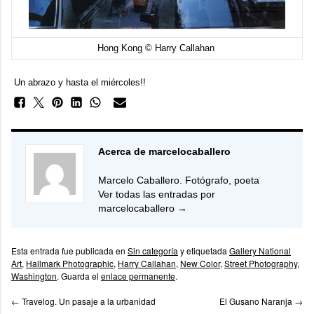
Hong Kong © Harry Callahan
Un abrazo y hasta el miércoles!!
Acerca de marcelocaballero
Marcelo Caballero. Fotógrafo, poeta
Ver todas las entradas por
marcelocaballero
→
Esta entrada fue publicada en
Sin categoría
y etiquetada
Gallery National
Art
,
Hallmark Photographic
,
Harry Callahan
,
New Color
,
Street Photography
,
Washington
. Guarda el
enlace permanente
.
←
Travelog. Un pasaje a la urbanidad
El Gusano Naranja
→