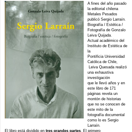
A fines del año pasado
la editorial chilena
Metales Pesados
publicó
Sergio Larraín.
Biografía / Estética /
Fotografía
de
Gonzalo
Leiva Quijada.
Actual académico del
Instituto de Estética de
la
Pontificia Universidad
Católica de Chile,
Leiva Quesada realizó
una exhaustiva
investigación
que le llevó años y en
este libro de 171
páginas revela un
montón de historias
que no se conocen de
este mito de la
fotografía documental
como lo es
Sergio
Larraín.
El libro está dividido en
tres grandes partes
. El primero