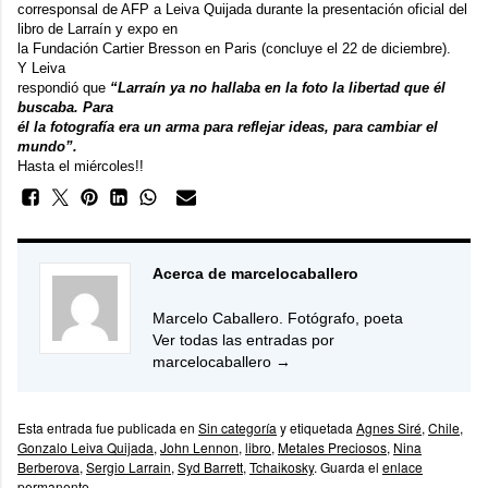
corresponsal de AFP a Leiva Quijada durante la presentación oficial del
libro de Larraín y
expo
en
la Fundación Cartier Bresson en Paris (concluye el 22 de diciembre).
Y Leiva
respondió que
“Larraín ya no hallaba en la foto la libertad que él
buscaba. Para
él la fotografía era un arma para reflejar ideas, para cambiar el
mundo”.
Hasta el miércoles!!
Acerca de marcelocaballero
Marcelo Caballero. Fotógrafo, poeta
Ver todas las entradas por
marcelocaballero
→
Esta entrada fue publicada en
Sin categoría
y etiquetada
Agnes Siré
,
Chile
,
Gonzalo Leiva Quijada
,
John Lennon
,
libro
,
Metales Preciosos
,
Nina
Berberova
,
Sergio Larrain
,
Syd Barrett
,
Tchaikosky
. Guarda el
enlace
permanente
.