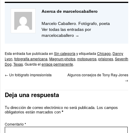
Acerca de marcelocaballero
Marcelo Caballero. Fotógrafo, poeta
Ver todas las entradas por
marcelocaballero
→
Esta entrada fue publicada en
Sin categoría
y etiquetada
Chicago
,
Danny
Lyon
,
fotografía americana
,
Magnum photos
,
motoqueros
,
prisiones
,
Seventh
Dog
,
Texas
. Guarda el
enlace permanente
.
←
Un fotógrafo impresionista
Algunos consejos de Tony Ray-Jones
→
Deja una respuesta
Tu dirección de correo electrónico no será publicada.
Los campos
obligatorios están marcados con
*
Comentario
*