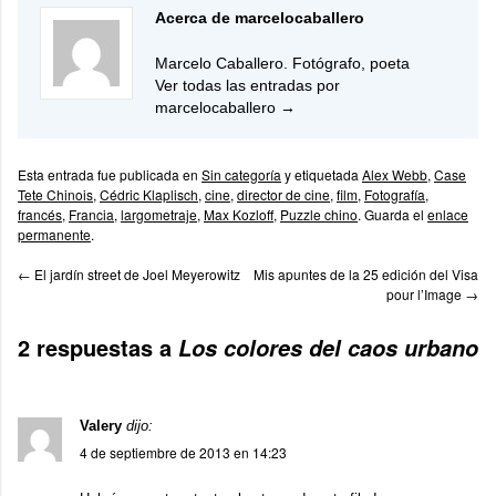
Acerca de marcelocaballero
Marcelo Caballero. Fotógrafo, poeta
Ver todas las entradas por
marcelocaballero
→
Esta entrada fue publicada en
Sin categoría
y etiquetada
Alex Webb
,
Case
Tete Chinois
,
Cédric Klaplisch
,
cine
,
director de cine
,
film
,
Fotografía
,
francés
,
Francia
,
largometraje
,
Max Kozloff
,
Puzzle chino
. Guarda el
enlace
permanente
.
←
El jardín street de Joel Meyerowitz
Mis apuntes de la 25 edición del Visa
pour l’Image
→
2 respuestas a
Los colores del caos urbano
Valery
dijo:
4 de septiembre de 2013 en 14:23