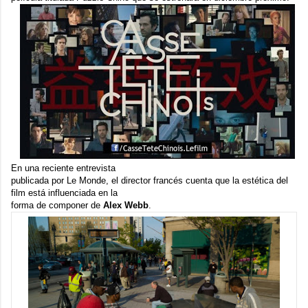
En una reciente entrevista
publicada por
Le Monde
, el director francés cuenta que la estética del
film está influenciada en la
forma de componer de
Alex Webb
.