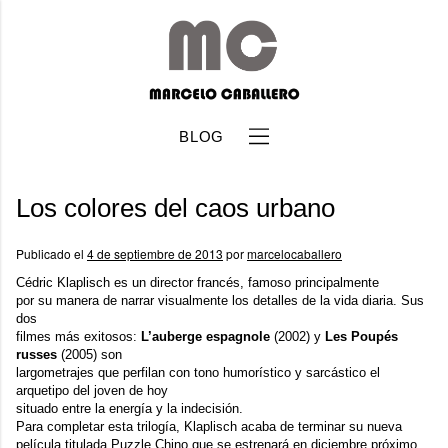
BLOG
Los colores del caos urbano
Publicado el
4 de septiembre de 2013
por
marcelocaballero
Cédric Klaplisch
es un director francés, famoso principalmente
por su manera de narrar visualmente los detalles de la vida diaria. Sus
b
dos
filmes más exitosos:
L’auberge espagnole
(2002) y
Les Poupés
russes
(2005) son
largometrajes que perfilan con tono humorístico y sarcástico el
arquetipo del joven de hoy
situado entre la energía y la indecisión.
Para completar esta trilogía, Klaplisch acaba de terminar su nueva
película titulada
Puzzle Chino
que se estrenará en diciembre próximo.