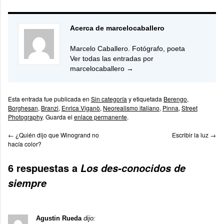
Acerca de marcelocaballero
Marcelo Caballero. Fotógrafo, poeta
Ver todas las entradas por
marcelocaballero
→
Esta entrada fue publicada en
Sin categoría
y etiquetada
Berengo
,
Borghesan
,
Branzi
,
Enrica Viganò
,
Neorealismo italiano
,
Pinna
,
Street
Photography
. Guarda el
enlace permanente
.
←
¿Quién dijo que Winogrand no
Escribir la luz
→
hacía color?
6 respuestas a
Los des-conocidos de
siempre
Agustin Rueda
dijo: