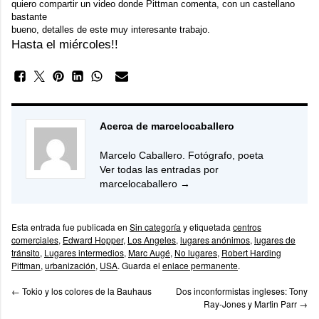
quiero compartir un video donde Pittman comenta, con un castellano
bastante
bueno, detalles de este muy interesante trabajo.
Hasta el miércoles!!
Acerca de marcelocaballero
Marcelo Caballero. Fotógrafo, poeta
Ver todas las entradas por
marcelocaballero
→
Esta entrada fue publicada en
Sin categoría
y etiquetada
centros
comerciales
,
Edward Hopper
,
Los Angeles
,
lugares anónimos
,
lugares de
tránsito
,
Lugares intermedios
,
Marc Augé
,
No lugares
,
Robert Harding
Pittman
,
urbanización
,
USA
. Guarda el
enlace permanente
.
←
Tokio y los colores de la Bauhaus
Dos inconformistas ingleses: Tony
Ray-Jones y Martin Parr
→