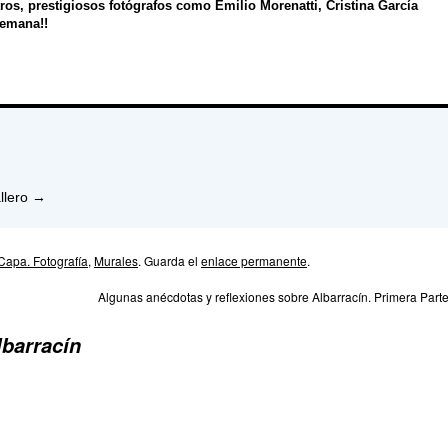
tros, prestigiosos fotógrafos como
Emilio Morenatti
, Cristina García
semana!!
llero
→
Capa. Fotografía
,
Murales
. Guarda el
enlace permanente
.
Algunas anécdotas y reflexiones sobre Albarracín. Primera Part
lbarracín