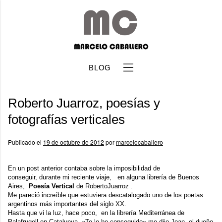
BLOG
Roberto Juarroz, poesías y
fotografías verticales
Publicado el
19 de octubre de 2012
por
marcelocaballero
b
En un
post anterior
contaba sobre la imposibilidad de
conseguir, durante mi reciente viaje, en alguna librería de Buenos
Aires,
Poesía Vertical
de
RobertoJuarroz
.
Me pareció increíble que estuviera descatalogado uno de los poetas
argentinos más importantes del siglo XX.
Hasta que vi la luz, hace poco, en la librería Mediterránea de
Palafrugell en Catalunya. «Te lo he conseguido» me dijo Joan, el dueño