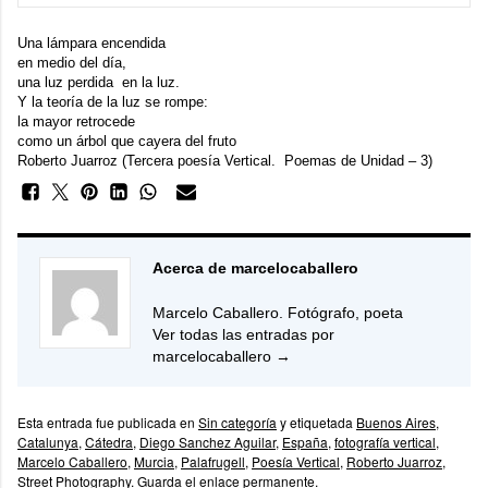
Una lámpara encendida
en medio del día,
una luz perdida en la luz.
Y la teoría de la luz se rompe:
la mayor retrocede
como un árbol que cayera del fruto
Roberto Juarroz (Tercera poesía Vertical. Poemas de Unidad – 3)
Acerca de marcelocaballero
Marcelo Caballero. Fotógrafo, poeta
Ver todas las entradas por
marcelocaballero
→
Esta entrada fue publicada en
Sin categoría
y etiquetada
Buenos Aires
,
Catalunya
,
Cátedra
,
Diego Sanchez Aguilar
,
España
,
fotografía vertical
,
Marcelo Caballero
,
Murcia
,
Palafrugell
,
Poesía Vertical
,
Roberto Juarroz
,
Street Photography
. Guarda el
enlace permanente
.