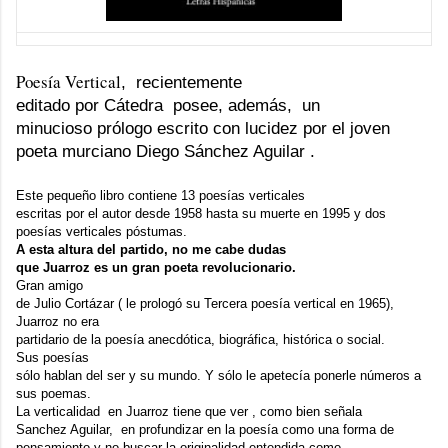
Poesía Vertical
, recientemente
editado por Cátedra posee, además, un
minucioso prólogo escrito con lucidez por el joven
poeta murciano
Diego Sánchez Aguilar
.
Este pequeño libro contiene 13 poesías verticales
escritas por el autor desde 1958 hasta su muerte en 1995 y dos
poesías verticales póstumas.
A esta altura del partido, no me cabe dudas
que Juarroz es un gran poeta revolucionario.
Gran amigo
de Julio Cortázar ( le prologó su Tercera poesía vertical en 1965),
Juarroz no era
partidario de la poesía anecdótica, biográfica, histórica o social.
Sus poesías
sólo hablan del ser y su mundo. Y sólo le apetecía ponerle números a
sus poemas.
La verticalidad en Juarroz tiene que ver , como bien señala
Sanchez Aguilar, en profundizar en la poesía como una forma de
pensamiento y no buscar la originalidad entendida como