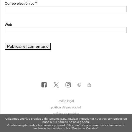
Correo electrónico
*
Web
aviso legal
política de privacidad
política de cookies
Utilizamos cookies propias y de terceros para analizar y gestionar nuestros contenidos en
base a tus hábitos de navegación.
Puedes aceptar todas las cookies pulsando “Aceptar”. Para obtener más información o
rechazar las cookies pulsa “Gestionar Cookies“