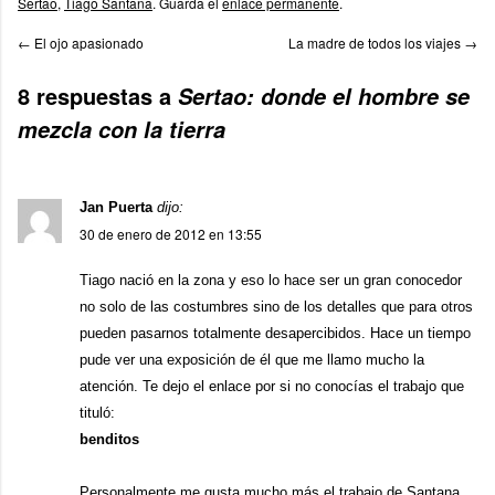
Sertao
,
Tiago Santana
. Guarda el
enlace permanente
.
←
El ojo apasionado
La madre de todos los viajes
→
8 respuestas a
Sertao: donde el hombre se
mezcla con la tierra
Jan Puerta
dijo:
30 de enero de 2012 en 13:55
Tiago nació en la zona y eso lo hace ser un gran conocedor
no solo de las costumbres sino de los detalles que para otros
pueden pasarnos totalmente desapercibidos. Hace un tiempo
pude ver una exposición de él que me llamo mucho la
atención. Te dejo el enlace por si no conocías el trabajo que
tituló:
benditos
Personalmente me gusta mucho más el trabajo de Santana