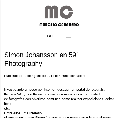
BLOG
Simon Johansson en 591
Photography
Publicado el
12 de agosto de 2011
por
marcelocaballero
b
Investigando un poco por Internet, descubrí un portal de fotografía
llamada
591
y resultó ser una web que reúne a una comunidad
de fotógrafos con objetivos comunes como realizar exposiciones, editar
libros,
etc.
Entre ellos, me interesó
el trabajo del sueco
Simon Johansson
que pertenece a la actual street