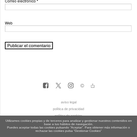
Correo electrónico
*
Web
aviso legal
política de privacidad
política de cookies
Utilizamos cookies propias y de terceros para analizar y gestionar nuestros contenidos en
base a tus hábitos de navegación.
Puedes aceptar todas las cookies pulsando “Aceptar”. Para obtener más información o
rechazar las cookies pulsa “Gestionar Cookies“