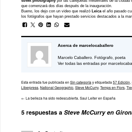
street photography
por las callejuelas medievales de la ciudad
que comenzará dos días después de la inauguración.
Bueno, los dejo con un video que realizó
Leica
el año pasado cu
los fotógrafos que hayan prestado servicios destacados a la ma
Acerca de marcelocaballero
Marcelo Caballero. Fotógrafo, poeta
Ver todas las entradas por marcelocaba
Esta entrada fue publicada en
Sin categoría
y etiquetada
57 Edición
,
Liberpress
,
National Geographic
,
Steve McCurry
,
Temps en Flors
,
Tie
←
La belleza ha sido redescubierta. Saul Leiter en España
5 respuestas a
Steve McCurry en Giron