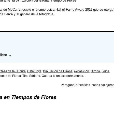
 durante la
57ª Edición del Girona, Tiempo de Flores
ando McCurry recibió el premio
Leica Hall of Fame Award 2011
que se otorga
rca
Leica
y al género de la fotografía.
llero
→
Casa de la Cultura
,
Catalunya
,
Diputación de Girona
,
exposición
,
Girona
,
Leica
,
mpos de Flores
,
Tino Soriano
. Guarda el
enlace permanente
.
Paraguas, auténticos iconos callejero
a en Tiempos de Flores