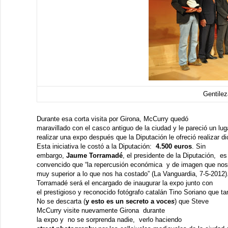
Gentile
Durante esa corta visita por Girona, McCurry quedó
maravillado con el casco antiguo de la ciudad y le pareció un lug
realizar una expo después que la Diputación le ofreció realizar di
Esta iniciativa le costó a la Diputación:
4.500 euros
. Sin
embargo,
Jaume Torramadé
, el presidente de la Diputación, e
convencido que “la repercusión económica y de imagen que nos 
muy superior a lo que nos ha costado” (
La Vanguardia
, 7-5-2012)
Torramadé será el encargado de inaugurar la expo junto con
el prestigioso y reconocido fotógrafo catalán
Tino Soriano
que ta
No se descarta (
y esto es un secreto a voce
s
) que Steve
McCurry visite nuevamente Girona durante
la expo y no se sorprenda nadie, verlo haciendo