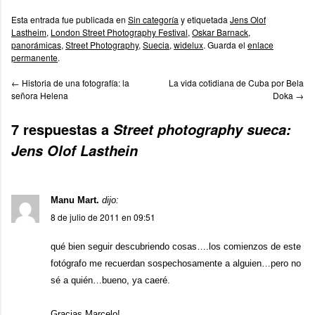
Esta entrada fue publicada en
Sin categoría
y etiquetada
Jens Olof
Lastheim
,
London Street Photography Festival
,
Oskar Barnack
,
panorámicas
,
Street Photography
,
Suecia
,
widelux
. Guarda el
enlace
permanente
.
←
Historia de una fotografía: la
La vida cotidiana de Cuba por Bela
señora Helena
Doka
→
7 respuestas a
Street photography sueca:
Jens Olof Lasthein
Manu Mart.
dijo:
8 de julio de 2011 en 09:51
qué bien seguir descubriendo cosas….los comienzos de este
fotógrafo me recuerdan sospechosamente a alguien…pero no
sé a quién…bueno, ya caeré.
Gracias Marcelo!