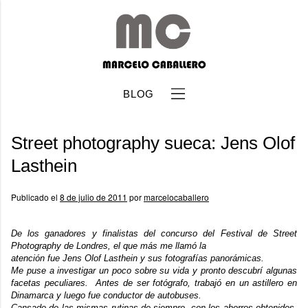
BLOG
Street photography sueca: Jens Olof
Lasthein
Publicado el
8 de julio de 2011
por
marcelocaballero
b
De los ganadores y finalistas del
concurso
del Festival de Street
Photography de Londres, el que más me llamó la
atención fue
Jens Olof Lasthein
y sus fotografías panorámicas.
Me puse a investigar un poco sobre su vida y pronto descubrí algunas
facetas peculiares. Antes de ser fotógrafo, trabajó en un astillero en
Dinamarca y luego fue conductor de autobuses.
Cansado de las mismas rutinas de siempre, con los ahorros obtenidos,