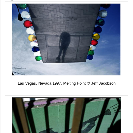
Las Vegas, Nevada 1997. Melting Point © Jeff Jacobson