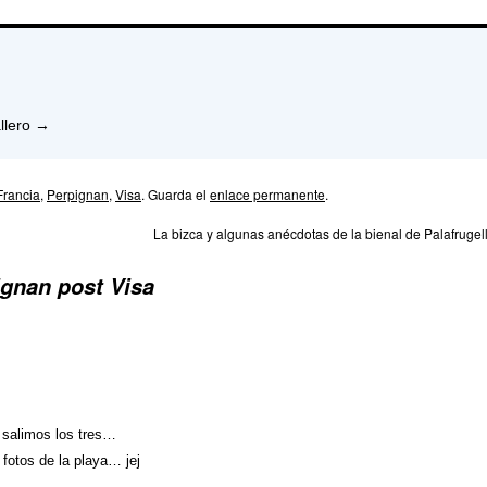
llero
→
Francia
,
Perpignan
,
Visa
. Guarda el
enlace permanente
.
La bizca y algunas anécdotas de la bienal de Palafrugel
ignan post Visa
 salimos los tres…
otos de la playa… jej