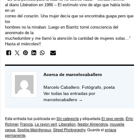
al diario Libération en 1986 – El estímulo vino de algo que había leído
en un
correo del corazón. Una mujer decía que se encontraba guapa pero que
los
hombres no la miraban. Luego en Biarritz tomé consciencia del
anonimato de la
muchedumbre y me llamó la atención la cantidad de mujeres solas…”
Hasta el miércoles!!
Acerca de marcelocaballero
Marcelo Caballero. Fotógrafo, poeta
Ver todas las entradas por
marcelocaballero
→
Esta entrada fue publicada en
Sin categoría
y etiquetada
El rayo verde
,
Ériic
Rohmer
,
Francia
,
Le rayon vert
,
Liberation
,
Nestor Almendros
,
nouvelle
vague
,
Sophie Maintigneux
,
Street Photography
. Guarda el
enlace
permanente
.