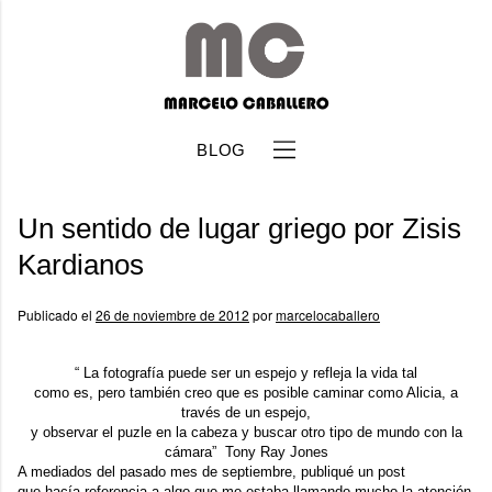
BLOG
Un sentido de lugar griego por Zisis
Kardianos
Publicado el
26 de noviembre de 2012
por
marcelocaballero
b
“ La fotografía puede ser un espejo y refleja la vida tal
como es, pero también creo que es posible caminar como Alicia, a
través de un espejo,
y observar el puzle en la cabeza y buscar otro tipo de mundo con la
cámara”
Tony Ray Jones
A mediados del pasado mes de septiembre, publiqué
un post
que hacía referencia a algo que me estaba llamando mucho la atención