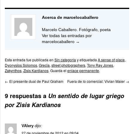
Acerca de marcelocaballero
Marcelo Caballero. Fotógrafo, poeta
Ver todas las entradas por
marcelocaballero
→
Esta entrada fue publicada en
Sin categoría
y etiquetada
A sense of place
,
Dyonysios Solomos
,
Grecia
,
street photographers
,
Tony Ray Jones
,
Zakynthos
,
Zisis Kardianos
. Guarda el
enlace permanente
.
←
El presente dual de Paul Graham
Fuera de lo comercial: Vivian Maier
→
9 respuestas a
Un sentido de lugar griego
por Zisis Kardianos
VAlery
dijo:
27 de noviembre de 2012 en 09:04