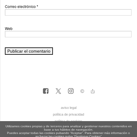
Correo electrónico
*
Web
aviso legal
política de privacidad
política de cookies
Utilizamos cookies propias y de terceros para analizar y gestionar nuestros contenidos en
base a tus hábitos de navegación.
Puedes aceptar todas las cookies pulsando “Aceptar”. Para obtener más información o
rechazar las cookies pulsa “Gestionar Cookies“