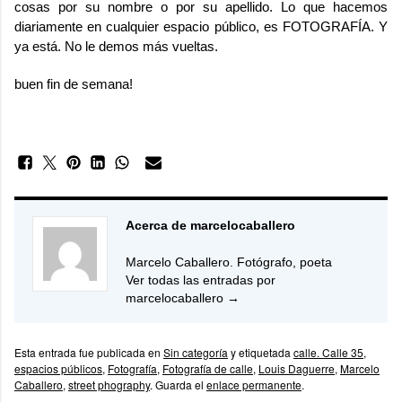
cosas por su nombre o por su apellido. Lo que hacemos
diariamente en cualquier espacio público, es FOTOGRAFÍA. Y
ya está. No le demos más vueltas.
buen fin de semana!
Acerca de marcelocaballero
Marcelo Caballero. Fotógrafo, poeta
Ver todas las entradas por
marcelocaballero
→
Esta entrada fue publicada en
Sin categoría
y etiquetada
calle. Calle 35
,
espacios públicos
,
Fotografía
,
Fotografía de calle
,
Louis Daguerre
,
Marcelo
Caballero
,
street phography
. Guarda el
enlace permanente
.